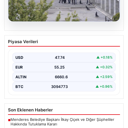
05.08.2026
Etimesgut Belediyesi’nde Soruşturma
Piyasa Verileri
Derinleşiyor: Başkan Yardımcısı Mutlu
Kerimoğlu’nun Uyuşturucu Testi Pozitif
Çıktı
USD
47.74
▲ +0.18%
Ankara Batı Cumhuriyet Başsavcılığı tarafından
EUR
55.25
▲ +0.32%
yürütülen kapsamlı soruşturma kapsamında Etimesgut
Belediyesi'nin önemli isimlerinden Belediye…
ALTIN
6660.6
▲ +2.59%
BTC
3094773
▲ +0.96%
Son Eklenen Haberler
Menderes Belediye Başkanı İlkay Çiçek ve Diğer Şüpheliler
■
Hakkında Tutuklama Kararı