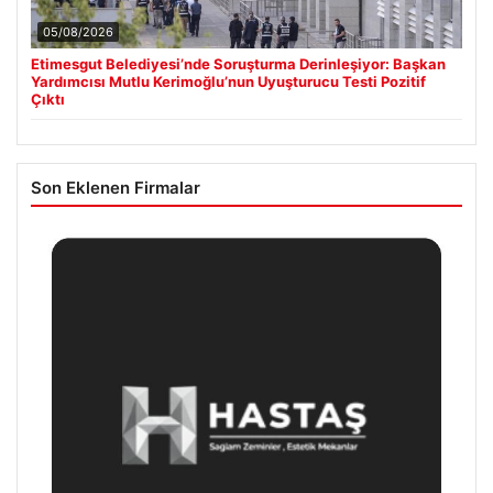
05/08/2026
Etimesgut Belediyesi’nde Soruşturma Derinleşiyor: Başkan
Yardımcısı Mutlu Kerimoğlu’nun Uyuşturucu Testi Pozitif
Çıktı
Son Eklenen Firmalar