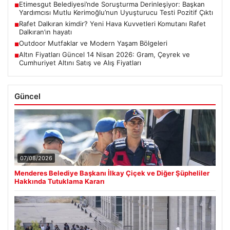
Etimesgut Belediyesi’nde Soruşturma Derinleşiyor: Başkan
■
Yardımcısı Mutlu Kerimoğlu’nun Uyuşturucu Testi Pozitif Çıktı
Rafet Dalkıran kimdir? Yeni Hava Kuvvetleri Komutanı Rafet
■
Dalkıran’ın hayatı
Outdoor Mutfaklar ve Modern Yaşam Bölgeleri
■
Altın Fiyatları Güncel 14 Nisan 2026: Gram, Çeyrek ve
■
Cumhuriyet Altını Satış ve Alış Fiyatları
Güncel
07/08/2026
Menderes Belediye Başkanı İlkay Çiçek ve Diğer Şüpheliler
Hakkında Tutuklama Kararı