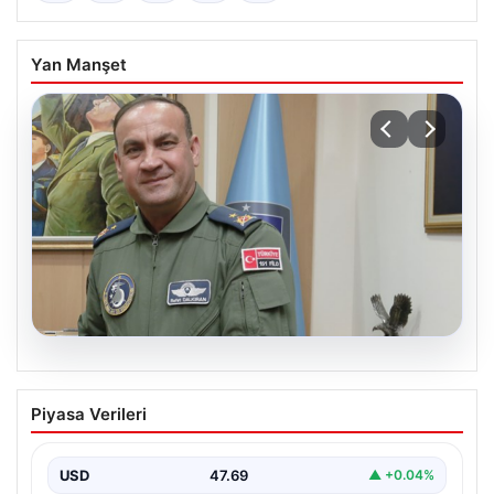
Yan Manşet
05.08.2026
Rafet Dalkıran kimdir? Yeni Hava
Piyasa Verileri
Kuvvetleri Komutanı Rafet Dalkıran’ın
hayatı
USD
47.69
▲ +0.04%