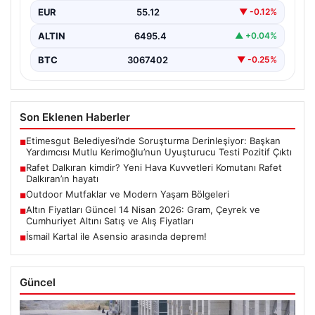
EUR
55.12
▼ -0.12%
ALTIN
6495.4
▲ +0.04%
BTC
3067402
▼ -0.25%
Son Eklenen Haberler
Etimesgut Belediyesi’nde Soruşturma Derinleşiyor: Başkan
■
Yardımcısı Mutlu Kerimoğlu’nun Uyuşturucu Testi Pozitif Çıktı
Rafet Dalkıran kimdir? Yeni Hava Kuvvetleri Komutanı Rafet
■
Dalkıran’ın hayatı
Outdoor Mutfaklar ve Modern Yaşam Bölgeleri
■
Altın Fiyatları Güncel 14 Nisan 2026: Gram, Çeyrek ve
■
Cumhuriyet Altını Satış ve Alış Fiyatları
İsmail Kartal ile Asensio arasında deprem!
■
Güncel