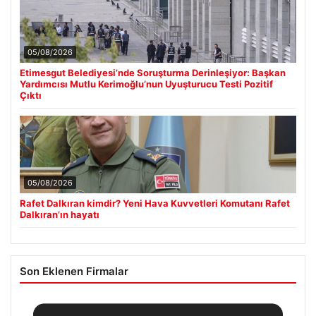
05/08/2026
Etimesgut Belediyesi’nde Soruşturma Derinleşiyor: Başkan
Yardımcısı Mutlu Kerimoğlu’nun Uyuşturucu Testi Pozitif
Çıktı
05/08/2026
Rafet Dalkıran kimdir? Yeni Hava Kuvvetleri Komutanı Rafet
Dalkıran’ın hayatı
Son Eklenen Firmalar