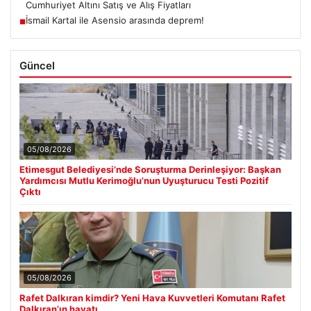
Cumhuriyet Altını Satış ve Alış Fiyatları
İsmail Kartal ile Asensio arasında deprem!
■
Güncel
05/08/2026
Etimesgut Belediyesi’nde Soruşturma Derinleşiyor: Başkan
Yardımcısı Mutlu Kerimoğlu’nun Uyuşturucu Testi Pozitif
Çıktı
05/08/2026
Rafet Dalkıran kimdir? Yeni Hava Kuvvetleri Komutanı Rafet
Dalkıran’ın hayatı