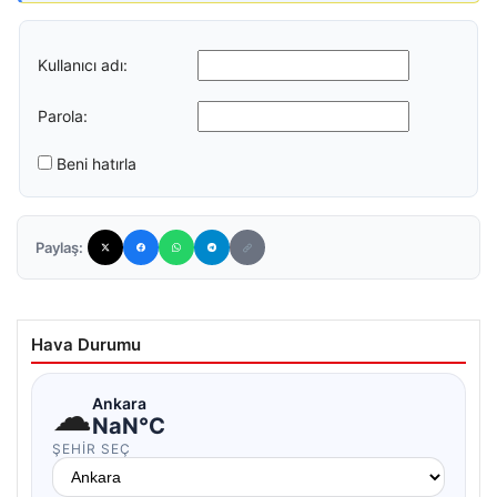
Kullanıcı adı:
Parola:
Beni hatırla
Paylaş:
Hava Durumu
☁
Ankara
NaN°C
ŞEHIR SEÇ