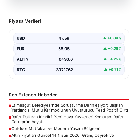
05.08.2026
Rafet Dalkıran kimdir? Yeni Hava
Piyasa Verileri
Kuvvetleri Komutanı Rafet Dalkıran’ın
hayatı
USD
47.59
▲ +0.08%
EUR
55.05
▲ +0.29%
ALTIN
6496.0
▲ +4.25%
BTC
3071762
▲ +0.71%
Son Eklenen Haberler
Etimesgut Belediyesi’nde Soruşturma Derinleşiyor: Başkan
■
Yardımcısı Mutlu Kerimoğlu’nun Uyuşturucu Testi Pozitif Çıktı
Rafet Dalkıran kimdir? Yeni Hava Kuvvetleri Komutanı Rafet
■
Dalkıran’ın hayatı
Outdoor Mutfaklar ve Modern Yaşam Bölgeleri
■
Altın Fiyatları Güncel 14 Nisan 2026: Gram, Çeyrek ve
■