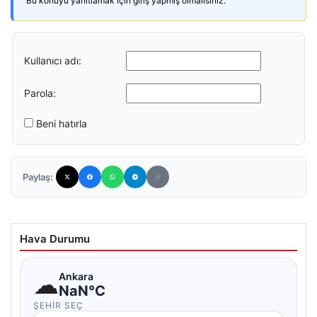
Bu konuyu yanıtlamak için giriş yapmış olmalısınız.
Kullanıcı adı:
Parola:
Beni hatırla
Paylaş:
Hava Durumu
☁
Ankara
NaN°C
ŞEHIR SEÇ