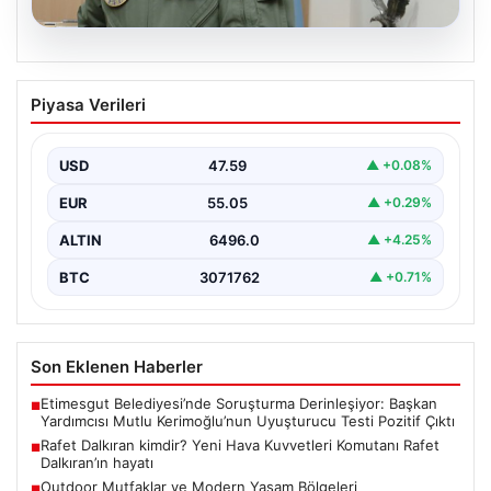
05.08.2026
Rafet Dalkıran kimdir? Yeni Hava
Piyasa Verileri
Kuvvetleri Komutanı Rafet Dalkıran’ın
hayatı
USD
47.59
▲ +0.08%
EUR
55.05
▲ +0.29%
ALTIN
6496.0
▲ +4.25%
BTC
3071762
▲ +0.71%
Son Eklenen Haberler
Etimesgut Belediyesi’nde Soruşturma Derinleşiyor: Başkan
■
Yardımcısı Mutlu Kerimoğlu’nun Uyuşturucu Testi Pozitif Çıktı
Rafet Dalkıran kimdir? Yeni Hava Kuvvetleri Komutanı Rafet
■
Dalkıran’ın hayatı
Outdoor Mutfaklar ve Modern Yaşam Bölgeleri
■