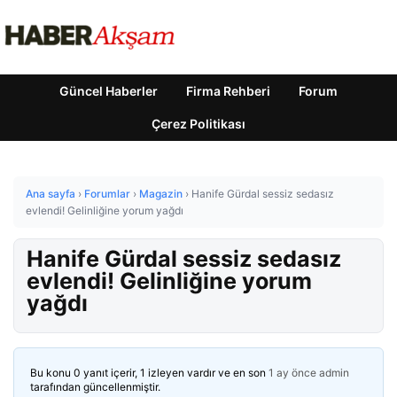
Güncel Haberler
Firma Rehberi
Forum
Çerez Politikası
Ana sayfa
›
Forumlar
›
Magazin
›
Hanife Gürdal sessiz sedasız
evlendi! Gelinliğine yorum yağdı
Hanife Gürdal sessiz sedasız
evlendi! Gelinliğine yorum
yağdı
Bu konu 0 yanıt içerir, 1 izleyen vardır ve en son
1 ay önce
admin
tarafından güncellenmiştir.