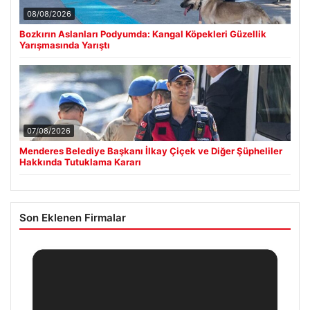
08/08/2026
Bozkırın Aslanları Podyumda: Kangal Köpekleri Güzellik
Yarışmasında Yarıştı
07/08/2026
Menderes Belediye Başkanı İlkay Çiçek ve Diğer Şüpheliler
Hakkında Tutuklama Kararı
Son Eklenen Firmalar