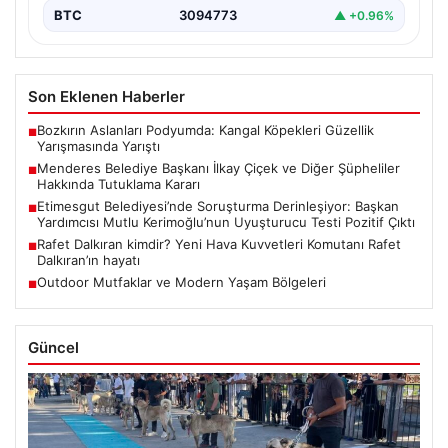
BTC
3094773
▲ +0.96%
Son Eklenen Haberler
Bozkırın Aslanları Podyumda: Kangal Köpekleri Güzellik
■
Yarışmasında Yarıştı
Menderes Belediye Başkanı İlkay Çiçek ve Diğer Şüpheliler
■
Hakkında Tutuklama Kararı
Etimesgut Belediyesi’nde Soruşturma Derinleşiyor: Başkan
■
Yardımcısı Mutlu Kerimoğlu’nun Uyuşturucu Testi Pozitif Çıktı
Rafet Dalkıran kimdir? Yeni Hava Kuvvetleri Komutanı Rafet
■
Dalkıran’ın hayatı
Outdoor Mutfaklar ve Modern Yaşam Bölgeleri
■
Güncel