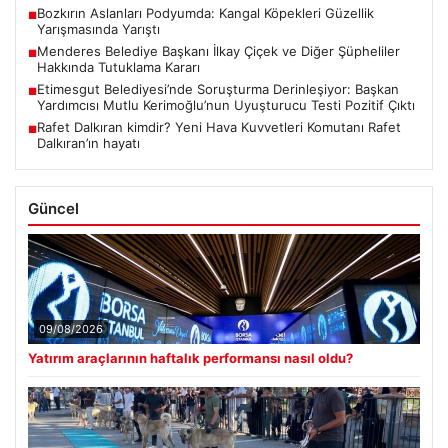
Bozkırın Aslanları Podyumda: Kangal Köpekleri Güzellik
■
Yarışmasında Yarıştı
Menderes Belediye Başkanı İlkay Çiçek ve Diğer Şüpheliler
■
Hakkında Tutuklama Kararı
Etimesgut Belediyesi’nde Soruşturma Derinleşiyor: Başkan
■
Yardımcısı Mutlu Kerimoğlu’nun Uyuşturucu Testi Pozitif Çıktı
Rafet Dalkıran kimdir? Yeni Hava Kuvvetleri Komutanı Rafet
■
Dalkıran’ın hayatı
Güncel
09/08/2026
Yatırım araçlarının haftalık performansı nasıl oldu?