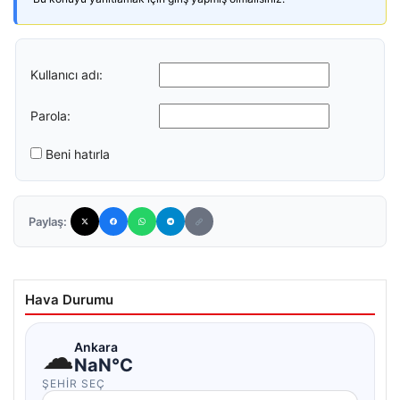
Kullanıcı adı:
Parola:
Beni hatırla
Paylaş:
Hava Durumu
☁
Ankara
NaN°C
ŞEHIR SEÇ