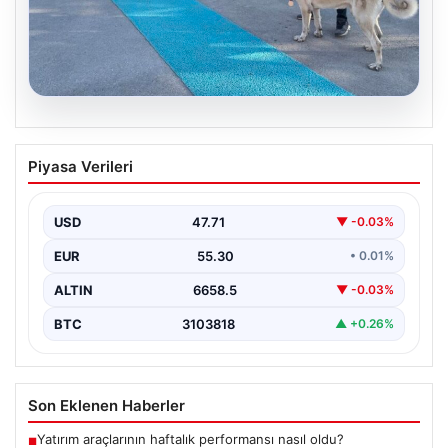
08.08.2026
Bozkırın Aslanları Podyumda: Kangal
Piyasa Verileri
Köpekleri Güzellik Yarışmasında Yarıştı
Sivas Belediyesi tarafından organize edilen "Kangal
Çoban Köpekleri ve Anadolu Çoban Köpekleri Irk
USD
47.71
▼ -0.03%
Standartları…
EUR
55.30
• 0.01%
ALTIN
6658.5
▼ -0.03%
BTC
3103818
▲ +0.26%
Son Eklenen Haberler
Yatırım araçlarının haftalık performansı nasıl oldu?
■