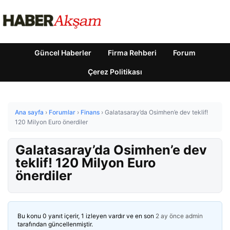
Güncel Haberler
Firma Rehberi
Forum
Çerez Politikası
Ana sayfa
›
Forumlar
›
Finans
›
Galatasaray’da Osimhen’e dev teklif!
120 Milyon Euro önerdiler
Galatasaray’da Osimhen’e dev
teklif! 120 Milyon Euro
önerdiler
Bu konu 0 yanıt içerir, 1 izleyen vardır ve en son
2 ay önce
admin
tarafından güncellenmiştir.