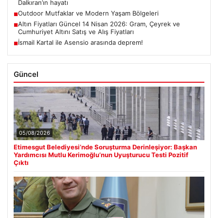
Dalkıran’ın hayatı
Outdoor Mutfaklar ve Modern Yaşam Bölgeleri
■
Altın Fiyatları Güncel 14 Nisan 2026: Gram, Çeyrek ve
■
Cumhuriyet Altını Satış ve Alış Fiyatları
İsmail Kartal ile Asensio arasında deprem!
■
Güncel
05/08/2026
Etimesgut Belediyesi’nde Soruşturma Derinleşiyor: Başkan
Yardımcısı Mutlu Kerimoğlu’nun Uyuşturucu Testi Pozitif
Çıktı