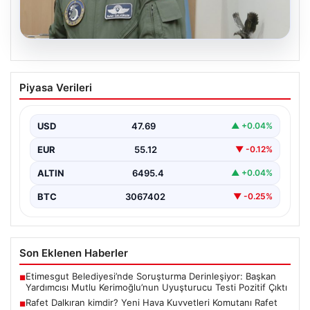
05.08.2026
Rafet Dalkıran kimdir? Yeni Hava
Piyasa Verileri
Kuvvetleri Komutanı Rafet Dalkıran’ın
hayatı
USD
47.69
▲ +0.04%
EUR
55.12
▼ -0.12%
ALTIN
6495.4
▲ +0.04%
BTC
3067402
▼ -0.25%
Son Eklenen Haberler
Etimesgut Belediyesi’nde Soruşturma Derinleşiyor: Başkan
■
Yardımcısı Mutlu Kerimoğlu’nun Uyuşturucu Testi Pozitif Çıktı
Rafet Dalkıran kimdir? Yeni Hava Kuvvetleri Komutanı Rafet
■