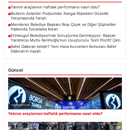
Yatırım araçlarının haftalık performansı nasıl oldu?
■
Bozkırın Aslanları Podyumda: Kangal Köpekleri Güzellik
■
Yarışmasında Yarıştı
Menderes Belediye Başkanı İlkay Çiçek ve Diğer Şüpheliler
■
Hakkında Tutuklama Kararı
Etimesgut Belediyesi’nde Soruşturma Derinleşiyor: Başkan
■
Yardımcısı Mutlu Kerimoğlu’nun Uyuşturucu Testi Pozitif Çıktı
Rafet Dalkıran kimdir? Yeni Hava Kuvvetleri Komutanı Rafet
■
Dalkıran’ın hayatı
Güncel
09/08/2026
Yatırım araçlarının haftalık performansı nasıl oldu?