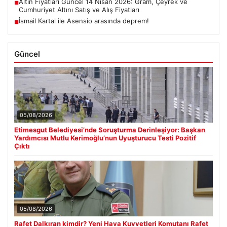
Altın Fiyatları Güncel 14 Nisan 2026: Gram, Çeyrek ve
■
Cumhuriyet Altını Satış ve Alış Fiyatları
İsmail Kartal ile Asensio arasında deprem!
■
Güncel
05/08/2026
Etimesgut Belediyesi’nde Soruşturma Derinleşiyor: Başkan
Yardımcısı Mutlu Kerimoğlu’nun Uyuşturucu Testi Pozitif
Çıktı
05/08/2026
Rafet Dalkıran kimdir? Yeni Hava Kuvvetleri Komutanı Rafet