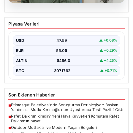
05.08.2026
Rafet Dalkıran kimdir? Yeni Hava
Piyasa Verileri
Kuvvetleri Komutanı Rafet Dalkıran’ın
hayatı
USD
47.59
▲ +0.08%
EUR
55.05
▲ +0.29%
ALTIN
6496.0
▲ +4.25%
BTC
3071762
▲ +0.71%
Son Eklenen Haberler
Etimesgut Belediyesi’nde Soruşturma Derinleşiyor: Başkan
■
Yardımcısı Mutlu Kerimoğlu’nun Uyuşturucu Testi Pozitif Çıktı
Rafet Dalkıran kimdir? Yeni Hava Kuvvetleri Komutanı Rafet
■
Dalkıran’ın hayatı
Outdoor Mutfaklar ve Modern Yaşam Bölgeleri
■