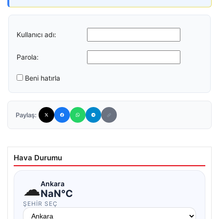
Kullanıcı adı:
Parola:
Beni hatırla
Paylaş:
Hava Durumu
☁
Ankara
NaN°C
ŞEHIR SEÇ