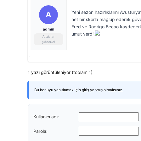
Yeni sezon hazırlıklarını Avustury
A
net bir skorla mağlup ederek gövde 
Fred ve Rodrigo Becao kaydederke
admin
umut verdi.
Anahtar
yönetici
1 yazı görüntüleniyor (toplam 1)
Bu konuyu yanıtlamak için giriş yapmış olmalısınız.
Kullanıcı adı:
Parola: