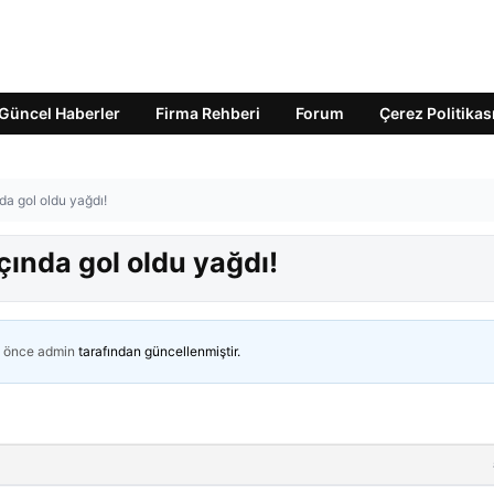
Güncel Haberler
Firma Rehberi
Forum
Çerez Politikas
a gol oldu yağdı!
ında gol oldu yağdı!
n önce
admin
tarafından güncellenmiştir.