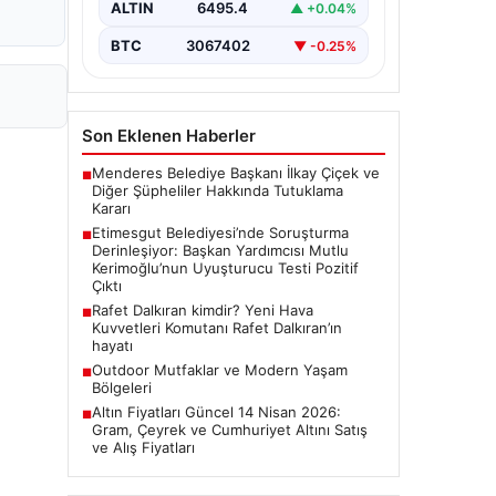
ALTIN
6495.4
▲ +0.04%
Ankara Batı Cumhuriyet Başsavcılığı
tarafından yürütülen kapsamlı
BTC
3067402
▼ -0.25%
soruşturma kapsamında Etimesgut
Belediyesi'nin önemli isimlerinden
Belediye…
Son Eklenen Haberler
Menderes Belediye Başkanı İlkay Çiçek ve
■
Diğer Şüpheliler Hakkında Tutuklama
Kararı
Etimesgut Belediyesi’nde Soruşturma
■
Derinleşiyor: Başkan Yardımcısı Mutlu
Kerimoğlu’nun Uyuşturucu Testi Pozitif
Çıktı
Rafet Dalkıran kimdir? Yeni Hava
■
Kuvvetleri Komutanı Rafet Dalkıran’ın
hayatı
Outdoor Mutfaklar ve Modern Yaşam
■
Bölgeleri
Altın Fiyatları Güncel 14 Nisan 2026:
■
Gram, Çeyrek ve Cumhuriyet Altını Satış
ve Alış Fiyatları