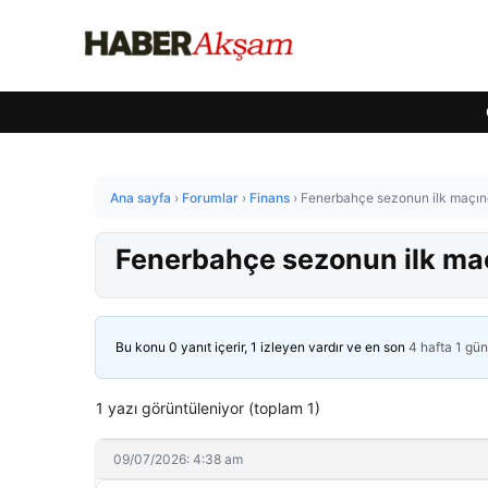
Ana sayfa
›
Forumlar
›
Finans
›
Fenerbahçe sezonun ilk maçınd
Fenerbahçe sezonun ilk maç
Bu konu 0 yanıt içerir, 1 izleyen vardır ve en son
4 hafta 1 gü
1 yazı görüntüleniyor (toplam 1)
09/07/2026: 4:38 am