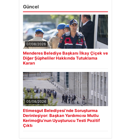
Güncel
07/08/2026
Menderes Belediye Başkanı İlkay Çiçek ve
Diğer Şüpheliler Hakkında Tutuklama
Kararı
05/08/2026
Etimesgut Belediyesi’nde Soruşturma
Derinleşiyor: Başkan Yardımcısı Mutlu
Kerimoğlu’nun Uyuşturucu Testi Pozitif
Çıktı