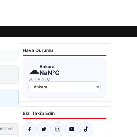
ı
Hava Durumu
☁
Ankara
NaN°C
ŞEHIR SEÇ
Bizi Takip Edin
#28083