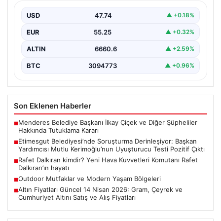
Kerimoğlu’nun Uyuşturucu Testi Pozitif
Çıktı
USD
47.74
▲ +0.18%
Ankara Batı Cumhuriyet Başsavcılığı tarafından
EUR
55.25
▲ +0.32%
yürütülen kapsamlı soruşturma kapsamında Etimesgut
Belediyesi'nin önemli isimlerinden Belediye…
ALTIN
6660.6
▲ +2.59%
BTC
3094773
▲ +0.96%
Son Eklenen Haberler
Menderes Belediye Başkanı İlkay Çiçek ve Diğer Şüpheliler
■
Hakkında Tutuklama Kararı
Etimesgut Belediyesi’nde Soruşturma Derinleşiyor: Başkan
■
Yardımcısı Mutlu Kerimoğlu’nun Uyuşturucu Testi Pozitif Çıktı
Rafet Dalkıran kimdir? Yeni Hava Kuvvetleri Komutanı Rafet
■
Dalkıran’ın hayatı
Outdoor Mutfaklar ve Modern Yaşam Bölgeleri
■
Altın Fiyatları Güncel 14 Nisan 2026: Gram, Çeyrek ve
■
Cumhuriyet Altını Satış ve Alış Fiyatları