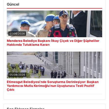
Güncel
07/08/2026
Menderes Belediye Başkanı İlkay Çiçek ve Diğer Şüpheliler
Hakkında Tutuklama Kararı
05/08/2026
Etimesgut Belediyesi’nde Soruşturma Derinleşiyor: Başkan
Yardımcısı Mutlu Kerimoğlu’nun Uyuşturucu Testi Pozitif
Çıktı