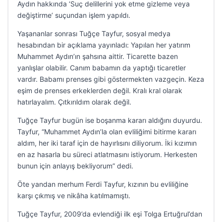
Aydın hakkında ‘Suç delillerini yok etme gizleme veya
değiştirme’ suçundan işlem yapıldı.
Yaşananlar sonrası Tuğçe Tayfur, sosyal medya
hesabından bir açıklama yayınladı: Yapılan her yatırım
Muhammet Aydın’ın şahsına aittir. Ticarette bazen
yanlışlar olabilir. Canım babamın da yaptığı ticaretler
vardır. Babamı prenses gibi göstermekten vazgeçin. Keza
eşim de prenses erkeklerden değil. Kralı kral olarak
hatırlayalım. Çıtkırıldım olarak değil.
Tuğçe Tayfur bugün ise boşanma kararı aldığını duyurdu.
Tayfur, “Muhammet Aydın’la olan evliliğimi bitirme kararı
aldım, her iki taraf için de hayırlısını diliyorum. İki kızımın
en az hasarla bu süreci atlatmasını istiyorum. Herkesten
bunun için anlayış bekliyorum” dedi.
Öte yandan merhum Ferdi Tayfur, kızının bu evliliğine
karşı çıkmış ve nikâha katılmamıştı.
Tuğçe Tayfur, 2009’da evlendiği ilk eşi Tolga Ertuğrul’dan