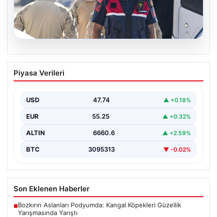
07.08.2026
Menderes Belediye Başkanı İlkay Çiçek
Piyasa Verileri
ve Diğer Şüpheliler Hakkında Tutuklama
Kararı
USD
47.74
▲ +0.18%
İzmir Cumhuriyet Başsavcılığı'nın yürüttüğü kapsamlı
soruşturma kapsamında, Menderes Belediyesi'nde
EUR
55.25
▲ +0.32%
gerçekleşen usulsüzlük iddiaları gündemdeki yerini…
ALTIN
6660.6
▲ +2.59%
BTC
3095313
▼ -0.02%
Son Eklenen Haberler
Bozkırın Aslanları Podyumda: Kangal Köpekleri Güzellik
■
Yarışmasında Yarıştı