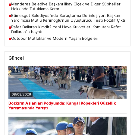
Menderes Belediye Başkanı İlkay Çiçek ve Diğer Şüpheliler
■
Hakkında Tutuklama Kararı
Etimesgut Belediyesi’nde Soruşturma Derinleşiyor: Başkan
■
Yardımcısı Mutlu Kerimoğlu’nun Uyuşturucu Testi Pozitif Çıktı
Rafet Dalkıran kimdir? Yeni Hava Kuvvetleri Komutanı Rafet
■
Dalkıran’ın hayatı
Outdoor Mutfaklar ve Modern Yaşam Bölgeleri
■
Güncel
08/08/2026
Bozkırın Aslanları Podyumda: Kangal Köpekleri Güzellik
Yarışmasında Yarıştı