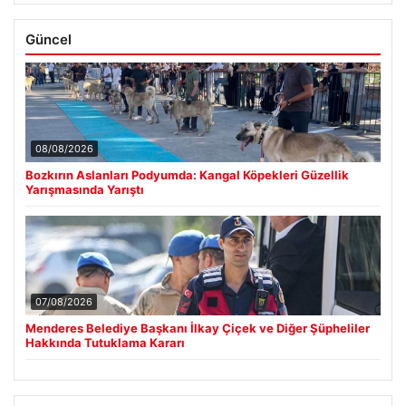
Güncel
08/08/2026
Bozkırın Aslanları Podyumda: Kangal Köpekleri Güzellik
Yarışmasında Yarıştı
07/08/2026
Menderes Belediye Başkanı İlkay Çiçek ve Diğer Şüpheliler
Hakkında Tutuklama Kararı