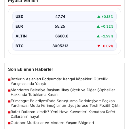
Piyasa Verileri
ve Diğer Şüpheliler Hakkında Tutuklama
Kararı
USD
47.74
▲ +0.18%
İzmir Cumhuriyet Başsavcılığı'nın yürüttüğü kapsamlı
soruşturma kapsamında, Menderes Belediyesi'nde
EUR
55.25
▲ +0.32%
gerçekleşen usulsüzlük iddiaları gündemdeki yerini…
ALTIN
6660.6
▲ +2.59%
BTC
3095313
▼ -0.02%
Son Eklenen Haberler
Bozkırın Aslanları Podyumda: Kangal Köpekleri Güzellik
■
Yarışmasında Yarıştı
Menderes Belediye Başkanı İlkay Çiçek ve Diğer Şüpheliler
■
Hakkında Tutuklama Kararı
Etimesgut Belediyesi’nde Soruşturma Derinleşiyor: Başkan
■
Yardımcısı Mutlu Kerimoğlu’nun Uyuşturucu Testi Pozitif Çıktı
Rafet Dalkıran kimdir? Yeni Hava Kuvvetleri Komutanı Rafet
■
Dalkıran’ın hayatı
Outdoor Mutfaklar ve Modern Yaşam Bölgeleri
■