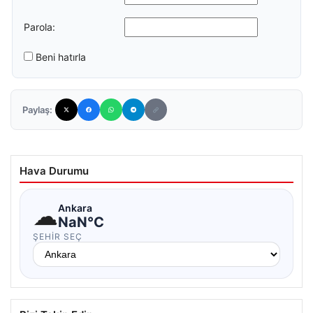
Parola:
Beni hatırla
Paylaş:
Hava Durumu
☁
Ankara
NaN°C
ŞEHIR SEÇ