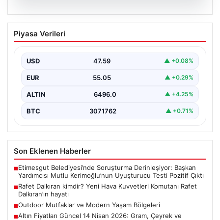
05.08.2026
Rafet Dalkıran kimdir? Yeni Hava
Piyasa Verileri
Kuvvetleri Komutanı Rafet Dalkıran’ın
hayatı
USD
47.59
▲ +0.08%
EUR
55.05
▲ +0.29%
ALTIN
6496.0
▲ +4.25%
BTC
3071762
▲ +0.71%
Son Eklenen Haberler
Etimesgut Belediyesi’nde Soruşturma Derinleşiyor: Başkan
■
Yardımcısı Mutlu Kerimoğlu’nun Uyuşturucu Testi Pozitif Çıktı
Rafet Dalkıran kimdir? Yeni Hava Kuvvetleri Komutanı Rafet
■
Dalkıran’ın hayatı
Outdoor Mutfaklar ve Modern Yaşam Bölgeleri
■
Altın Fiyatları Güncel 14 Nisan 2026: Gram, Çeyrek ve
■