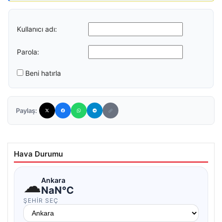
Kullanıcı adı:
Parola:
Beni hatırla
Paylaş:
Hava Durumu
☁
Ankara
NaN°C
ŞEHIR SEÇ