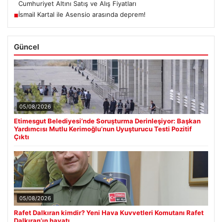
Cumhuriyet Altını Satış ve Alış Fiyatları
İsmail Kartal ile Asensio arasında deprem!
■
Güncel
05/08/2026
Etimesgut Belediyesi’nde Soruşturma Derinleşiyor: Başkan
Yardımcısı Mutlu Kerimoğlu’nun Uyuşturucu Testi Pozitif
Çıktı
05/08/2026
Rafet Dalkıran kimdir? Yeni Hava Kuvvetleri Komutanı Rafet
Dalkıran’ın hayatı