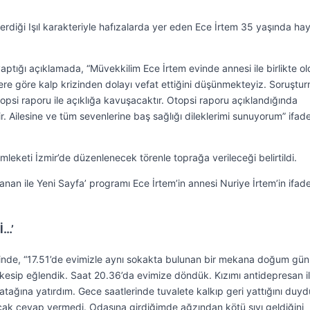
 verdiği Işıl karakteriyle hafızalarda yer eden Ece İrtem 35 yaşında ha
aptığı açıklamada, “Müvekkilim Ece İrtem evinde annesi ile birlikte o
melere göre kalp krizinden dolayı vefat ettiğini düşünmekteyiz. Soruştu
psi raporu ile açıklığa kavuşacaktır. Otopsi raporu açıklandığında
r. Ailesine ve tüm sevenlerine baş sağlığı dileklerimi sunuyorum” ifade
mleketi İzmir’de düzenlenecek törenle toprağa verileceği belirtildi.
n ile Yeni Sayfa’ programı Ece İrtem’in annesi Nuriye İrtem’in ifad
İ…’
sinde, “17.51’de evimizle aynı sokakta bulunan bir mekana doğum gü
 kesip eğlendik. Saat 20.36’da evimize döndük. Kızımı antidepresan il
 yatağına yatırdım. Gece saatlerinde tuvalete kalkıp geri yattığını duy
cak cevap vermedi. Odasına girdiğimde ağzından kötü sıvı geldiğini