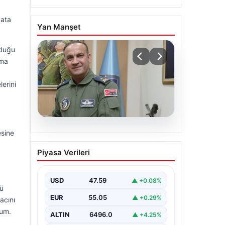
yata
Yan Manşet
lduğu
rma
lerini
05.08.2026
esine
Rafet Dalkıran kimdir?
Piyasa Verileri
Yeni Hava Kuvvetleri
Komutanı Rafet Dalkıran’ın
hayatı
USD
47.59
▲ +0.08%
nü
EUR
55.05
▲ +0.29%
acını
dum.
ALTIN
6496.0
▲ +4.25%