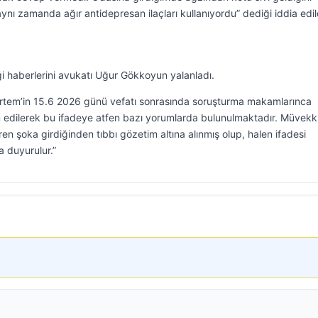
ynı zamanda ağır antidepresan ilaçları kullanıyordu” dediği iddia edil
ği haberlerini avukatı Uğur Gökkoyun yalanladı.
em’in 15.6 2026 günü vefatı sonrasında soruşturma makamlarınca
an edilerek bu ifadeye atfen bazı yorumlarda bulunulmaktadır. Müvekki
ren şoka girdiğinden tıbbı gözetim altına alınmış olup, halen ifadesi
 duyurulur.”