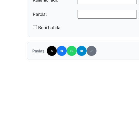
Parola:
Beni hatırla
Paylaş: