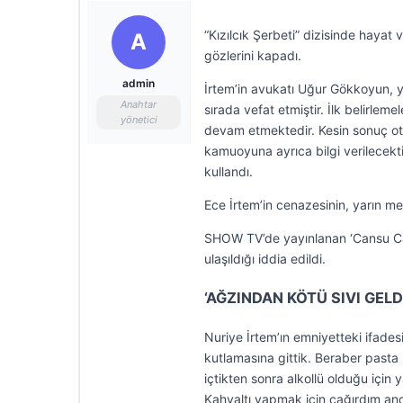
“Kızılcık Şerbeti” dizisinde hayat
A
gözlerini kapadı.
admin
İrtem’in avukatı Uğur Gökkoyun, y
Anahtar
sırada vefat etmiştir. İlk belirle
yönetici
devam etmektedir. Kesin sonuç oto
kamuoyuna ayrıca bilgi verilecekti
kullandı.
Ece İrtem’in cenazesinin, yarın me
SHOW TV’de yayınlanan ‘Cansu Cana
ulaşıldığı iddia edildi.
‘AĞZINDAN KÖTÜ SIVI GELD
Nuriye İrtem’ın emniyetteki ifade
kutlamasına gittik. Beraber pasta
içtikten sonra alkollü olduğu için
Kahvaltı yapmak için çağırdım an