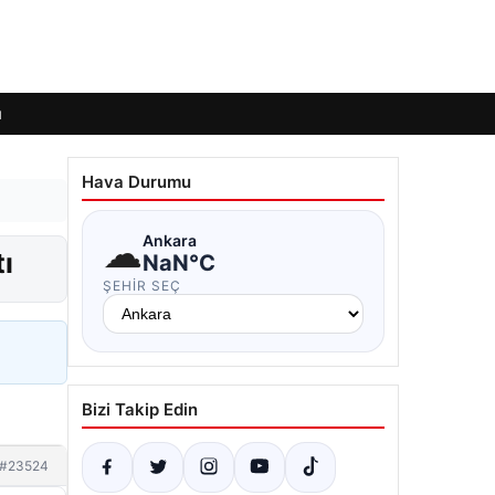
ı
Hava Durumu
☁
Ankara
ı
NaN°C
ŞEHIR SEÇ
Bizi Takip Edin
#23524