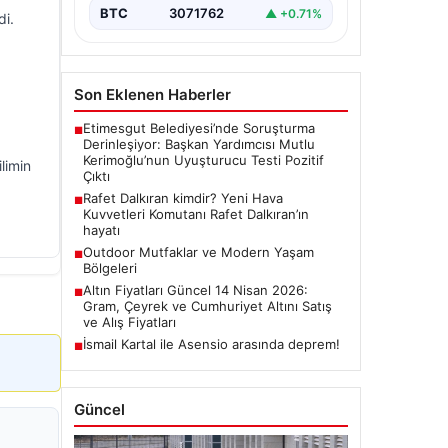
BTC
3071762
▲ +0.71%
di.
Son Eklenen Haberler
Etimesgut Belediyesi’nde Soruşturma
■
Derinleşiyor: Başkan Yardımcısı Mutlu
Kerimoğlu’nun Uyuşturucu Testi Pozitif
limin
Çıktı
Rafet Dalkıran kimdir? Yeni Hava
■
Kuvvetleri Komutanı Rafet Dalkıran’ın
hayatı
Outdoor Mutfaklar ve Modern Yaşam
■
Bölgeleri
Altın Fiyatları Güncel 14 Nisan 2026:
■
Gram, Çeyrek ve Cumhuriyet Altını Satış
ve Alış Fiyatları
İsmail Kartal ile Asensio arasında deprem!
■
Güncel