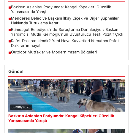
Bozkırın Aslanları Podyumda: Kangal Köpekleri Güzellik
■
Yarışmasında Yarıştı
Menderes Belediye Başkanı İlkay Çiçek ve Diğer Şüpheliler
■
Hakkında Tutuklama Kararı
Etimesgut Belediyesi’nde Soruşturma Derinleşiyor: Başkan
■
Yardımcısı Mutlu Kerimoğlu’nun Uyuşturucu Testi Pozitif Çıktı
Rafet Dalkıran kimdir? Yeni Hava Kuvvetleri Komutanı Rafet
■
Dalkıran’ın hayatı
Outdoor Mutfaklar ve Modern Yaşam Bölgeleri
■
Güncel
08/08/2026
Bozkırın Aslanları Podyumda: Kangal Köpekleri Güzellik
Yarışmasında Yarıştı