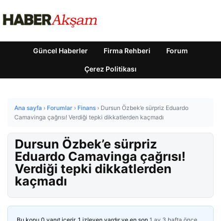
Güncel Haberler
Firma Rehberi
Forum
Çerez Politikası
Ana sayfa
›
Forumlar
›
Finans
›
Dursun Özbek’e sürpriz Eduardo
Camavinga çağrısı! Verdiği tepki dikkatlerden kaçmadı
Dursun Özbek’e sürpriz
Eduardo Camavinga çağrısı!
Verdiği tepki dikkatlerden
kaçmadı
Bu konu 0 yanıt içerir, 1 izleyen vardır ve en son
1 ay 3 hafta önce