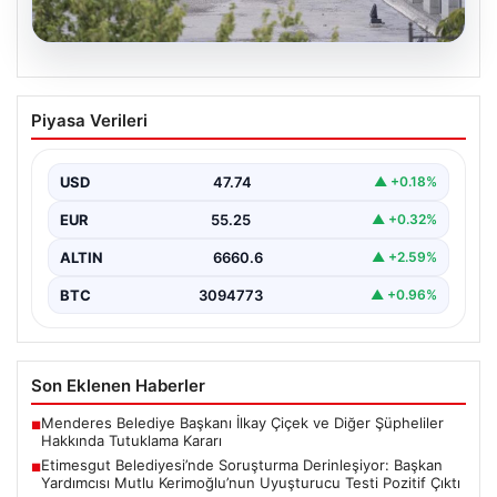
05.08.2026
Etimesgut Belediyesi’nde Soruşturma
Piyasa Verileri
Derinleşiyor: Başkan Yardımcısı Mutlu
Kerimoğlu’nun Uyuşturucu Testi Pozitif
Çıktı
USD
47.74
▲ +0.18%
Ankara Batı Cumhuriyet Başsavcılığı tarafından
EUR
55.25
▲ +0.32%
yürütülen kapsamlı soruşturma kapsamında Etimesgut
Belediyesi'nin önemli isimlerinden Belediye…
ALTIN
6660.6
▲ +2.59%
BTC
3094773
▲ +0.96%
Son Eklenen Haberler
Menderes Belediye Başkanı İlkay Çiçek ve Diğer Şüpheliler
■
Hakkında Tutuklama Kararı
Etimesgut Belediyesi’nde Soruşturma Derinleşiyor: Başkan
■
Yardımcısı Mutlu Kerimoğlu’nun Uyuşturucu Testi Pozitif Çıktı