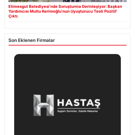
Etimesgut Belediyesi’nde Soruşturma Derinleşiyor: Başkan
Yardımcısı Mutlu Kerimoğlu’nun Uyuşturucu Testi Pozitif
Çıktı
Son Eklenen Firmalar