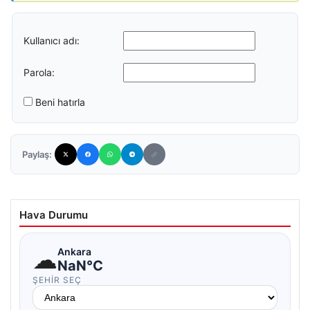
Kullanıcı adı:
Parola:
Beni hatırla
Paylaş:
Hava Durumu
☁
Ankara
NaN°C
ŞEHIR SEÇ