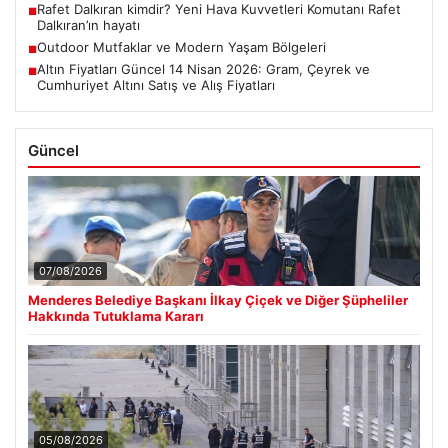
Rafet Dalkıran kimdir? Yeni Hava Kuvvetleri Komutanı Rafet
■
Dalkıran’ın hayatı
Outdoor Mutfaklar ve Modern Yaşam Bölgeleri
■
Altın Fiyatları Güncel 14 Nisan 2026: Gram, Çeyrek ve
■
Cumhuriyet Altını Satış ve Alış Fiyatları
Güncel
07/08/2026
Menderes Belediye Başkanı İlkay Çiçek ve Diğer Şüpheliler
Hakkında Tutuklama Kararı
05/08/2026