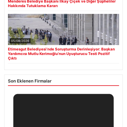
Menderes Belediye Başkanı İlkay Çiçek ve Diğer Şüpheliler
Hakkında Tutuklama Kararı
05/08/2026
Etimesgut Belediyesi’nde Soruşturma Derinleşiyor: Başkan
Yardımcısı Mutlu Kerimoğlu’nun Uyuşturucu Testi Pozitif
Çıktı
Son Eklenen Firmalar