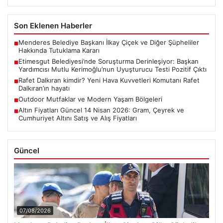
Son Eklenen Haberler
Menderes Belediye Başkanı İlkay Çiçek ve Diğer Şüpheliler
■
Hakkında Tutuklama Kararı
Etimesgut Belediyesi’nde Soruşturma Derinleşiyor: Başkan
■
Yardımcısı Mutlu Kerimoğlu’nun Uyuşturucu Testi Pozitif Çıktı
Rafet Dalkıran kimdir? Yeni Hava Kuvvetleri Komutanı Rafet
■
Dalkıran’ın hayatı
Outdoor Mutfaklar ve Modern Yaşam Bölgeleri
■
Altın Fiyatları Güncel 14 Nisan 2026: Gram, Çeyrek ve
■
Cumhuriyet Altını Satış ve Alış Fiyatları
Güncel
07/08/2026