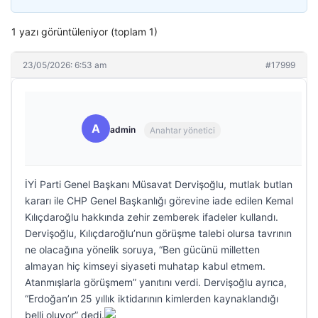
1 yazı görüntüleniyor (toplam 1)
23/05/2026: 6:53 am
#17999
A
admin
Anahtar yönetici
İYİ Parti Genel Başkanı Müsavat Dervişoğlu, mutlak butlan
kararı ile CHP Genel Başkanlığı görevine iade edilen Kemal
Kılıçdaroğlu hakkında zehir zemberek ifadeler kullandı.
Dervişoğlu, Kılıçdaroğlu’nun görüşme talebi olursa tavrının
ne olacağına yönelik soruya, “Ben gücünü milletten
almayan hiç kimseyi siyaseti muhatap kabul etmem.
Atanmışlarla görüşmem” yanıtını verdi. Dervişoğlu ayrıca,
“Erdoğan’ın 25 yıllık iktidarının kimlerden kaynaklandığı
belli oluyor” dedi.