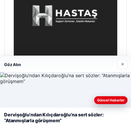
×
Göz Atın
Hastaş Beton
26/05/2026
Web sitemizi nasıl kullandığınızı daha iyi anlayabilmek,
Güncel Haberler
deneyiminizi kişiselleştirmek ve geliştirmek amacıyla çerezler
kullanıyoruz.
Çerez Politikamız
Dervişoğlu’ndan Kılıçdaroğlu’na sert sözler:
“Atanmışlarla görüşmem”
Reddet
Kabul Et