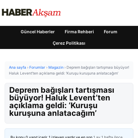
Güncel Haberler
Firma Rehberi
Forum
Çerez Politikası
Ana sayfa
›
Forumlar
›
Magazin
›
Deprem bağışları tartışması büyüyor!
Haluk Levent’ten açıklama geldi: ‘Kuruşu kuruşuna anlatacağım’
Deprem bağışları tartışması
büyüyor! Haluk Levent’ten
açıklama geldi: ‘Kuruşu
kuruşuna anlatacağım’
Bu konu 0 yanıt içerir, 1 izleyen vardır ve en son
1 ay 1 hafta önce