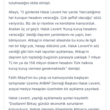
tutulmadığını iddia etmişti.
Altaylı, “O günlerde Haluk Levent her yerde ‘Harcadığımız
her kuruşun hesabını vereceğiz. Çok şeffaf olacağız’ sözü
veriyordu. Biz de iyi niyetine ve kendisine inanıyorduk.
Aradan üç yıl geçti. Haluk Levent ‘Kuruş kuruş hesabını
vereceğiz’ dediği deprem yardımlarını ne yaptı, ben
bilmiyorum. Ahbap’ın internet sitesinde bu konu ile ilgili
net bir bilgi yok, hesap dökümü yok. Haluk Levent’in söz
verdiği gibi tüm mali raporları açıklaması, Ahbap’ın
deprem için topladığı bugünün parasıyla yaklaşık 7 milyar
TL’nin ya da 158 milyon doların hesabını Türk halkına
kuruş kuruş vermesi gerekmektedir.” demişti.
Fatih Altaylı’nın bu çıkışı ve kamuoyunda başlayan
tartışmalar üzerine AHBAP Derneği Başkanı Haluk Levent,
sosyal medya hesapları üzerinden bir açıklama yayınladı.
Haluk Levent, yaptığı açıklamada şunları kaydetti:
“Dostlarım! Birkaç gündür ekonomik sorunlarım
konuşuluyor. Haliyle deprem döneminde Ahbap’a yapılan