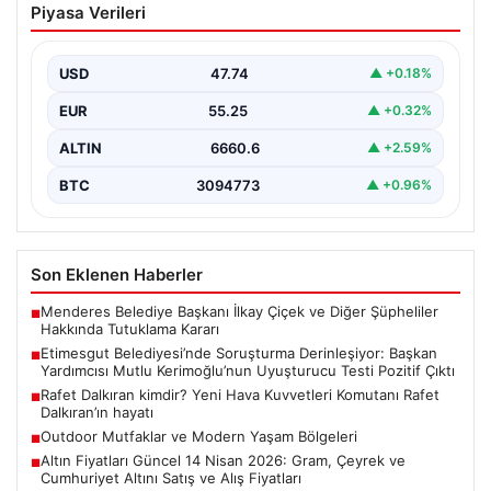
Piyasa Verileri
Derinleşiyor: Başkan Yardımcısı Mutlu
Kerimoğlu’nun Uyuşturucu Testi Pozitif
Çıktı
USD
47.74
▲ +0.18%
Ankara Batı Cumhuriyet Başsavcılığı tarafından
EUR
55.25
▲ +0.32%
yürütülen kapsamlı soruşturma kapsamında Etimesgut
Belediyesi'nin önemli isimlerinden Belediye…
ALTIN
6660.6
▲ +2.59%
BTC
3094773
▲ +0.96%
Son Eklenen Haberler
Menderes Belediye Başkanı İlkay Çiçek ve Diğer Şüpheliler
■
Hakkında Tutuklama Kararı
Etimesgut Belediyesi’nde Soruşturma Derinleşiyor: Başkan
■
Yardımcısı Mutlu Kerimoğlu’nun Uyuşturucu Testi Pozitif Çıktı
Rafet Dalkıran kimdir? Yeni Hava Kuvvetleri Komutanı Rafet
■
Dalkıran’ın hayatı
Outdoor Mutfaklar ve Modern Yaşam Bölgeleri
■
Altın Fiyatları Güncel 14 Nisan 2026: Gram, Çeyrek ve
■
Cumhuriyet Altını Satış ve Alış Fiyatları