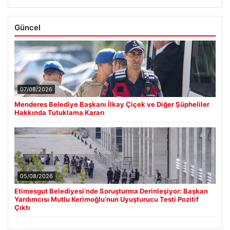
Güncel
07/08/2026
Menderes Belediye Başkanı İlkay Çiçek ve Diğer Şüpheliler
Hakkında Tutuklama Kararı
05/08/2026
Etimesgut Belediyesi’nde Soruşturma Derinleşiyor: Başkan
Yardımcısı Mutlu Kerimoğlu’nun Uyuşturucu Testi Pozitif
Çıktı