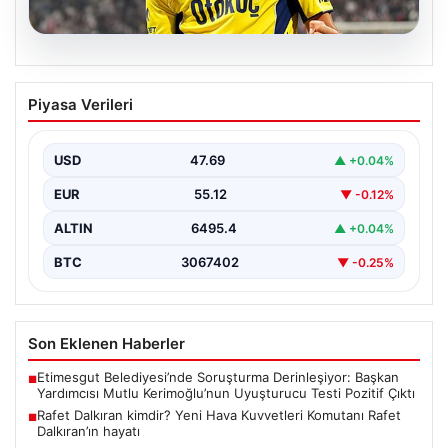
03.08.2026
İsmail Kartal ile Asensio arasında
Piyasa Verileri
deprem!
USD
47.69
▲ +0.04%
EUR
55.12
▼ -0.12%
ALTIN
6495.4
▲ +0.04%
BTC
3067402
▼ -0.25%
Son Eklenen Haberler
Etimesgut Belediyesi’nde Soruşturma Derinleşiyor: Başkan
■
Yardımcısı Mutlu Kerimoğlu’nun Uyuşturucu Testi Pozitif Çıktı
Rafet Dalkıran kimdir? Yeni Hava Kuvvetleri Komutanı Rafet
■
Dalkıran’ın hayatı