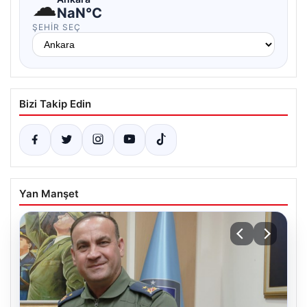
☁
NaN°C
ŞEHIR SEÇ
Bizi Takip Edin
Yan Manşet