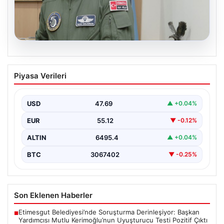
05.08.2026
Rafet Dalkıran kimdir? Yeni Hava
Piyasa Verileri
Kuvvetleri Komutanı Rafet Dalkıran’ın
hayatı
USD
47.69
▲ +0.04%
EUR
55.12
▼ -0.12%
ALTIN
6495.4
▲ +0.04%
BTC
3067402
▼ -0.25%
Son Eklenen Haberler
Etimesgut Belediyesi’nde Soruşturma Derinleşiyor: Başkan
■
Yardımcısı Mutlu Kerimoğlu’nun Uyuşturucu Testi Pozitif Çıktı