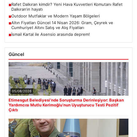
Rafet Dalkıran kimdir? Yeni Hava Kuvvetleri Komutanı Rafet
■
Dalkıran’ın hayatı
Outdoor Mutfaklar ve Modern Yaşam Bölgeleri
■
Altın Fiyatları Güncel 14 Nisan 2026: Gram, Çeyrek ve
■
Cumhuriyet Altını Satış ve Alış Fiyatları
İsmail Kartal ile Asensio arasında deprem!
■
Güncel
05/08/2026
Etimesgut Belediyesi’nde Soruşturma Derinleşiyor: Başkan
Yardımcısı Mutlu Kerimoğlu’nun Uyuşturucu Testi Pozitif
Çıktı