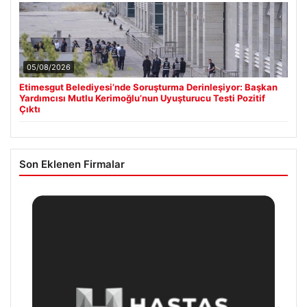
05/08/2026
Etimesgut Belediyesi’nde Soruşturma Derinleşiyor: Başkan
Yardımcısı Mutlu Kerimoğlu’nun Uyuşturucu Testi Pozitif
Çıktı
Son Eklenen Firmalar