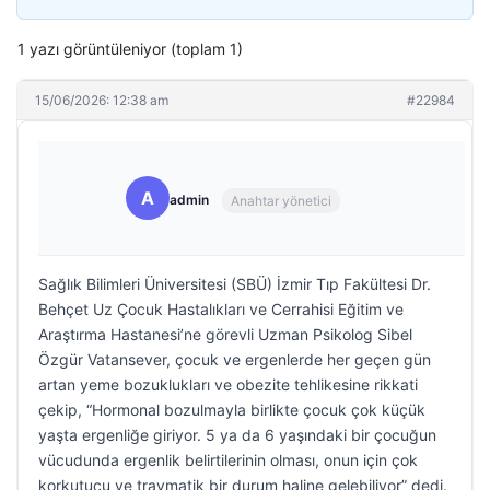
1 yazı görüntüleniyor (toplam 1)
15/06/2026: 12:38 am
#22984
A
admin
Anahtar yönetici
Sağlık Bilimleri Üniversitesi (SBÜ) İzmir Tıp Fakültesi Dr.
Behçet Uz Çocuk Hastalıkları ve Cerrahisi Eğitim ve
Araştırma Hastanesi’ne görevli Uzman Psikolog Sibel
Özgür Vatansever, çocuk ve ergenlerde her geçen gün
artan yeme bozuklukları ve obezite tehlikesine rikkati
çekip, “Hormonal bozulmayla birlikte çocuk çok küçük
yaşta ergenliğe giriyor. 5 ya da 6 yaşındaki bir çocuğun
vücudunda ergenlik belirtilerinin olması, onun için çok
korkutucu ve travmatik bir durum haline gelebiliyor” dedi.