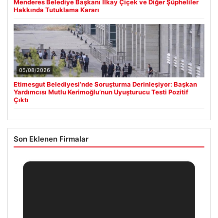
Menderes Belediye Başkanı İlkay Çiçek ve Diğer Şüpheliler
Hakkında Tutuklama Kararı
05/08/2026
Etimesgut Belediyesi’nde Soruşturma Derinleşiyor: Başkan
Yardımcısı Mutlu Kerimoğlu’nun Uyuşturucu Testi Pozitif
Çıktı
Son Eklenen Firmalar