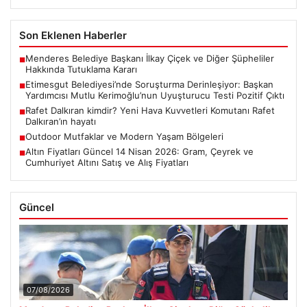
Son Eklenen Haberler
Menderes Belediye Başkanı İlkay Çiçek ve Diğer Şüpheliler
■
Hakkında Tutuklama Kararı
Etimesgut Belediyesi’nde Soruşturma Derinleşiyor: Başkan
■
Yardımcısı Mutlu Kerimoğlu’nun Uyuşturucu Testi Pozitif Çıktı
Rafet Dalkıran kimdir? Yeni Hava Kuvvetleri Komutanı Rafet
■
Dalkıran’ın hayatı
Outdoor Mutfaklar ve Modern Yaşam Bölgeleri
■
Altın Fiyatları Güncel 14 Nisan 2026: Gram, Çeyrek ve
■
Cumhuriyet Altını Satış ve Alış Fiyatları
Güncel
07/08/2026