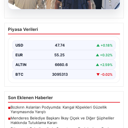
07.08.2026
Menderes Belediye Başkanı İlkay Çiçek
Piyasa Verileri
ve Diğer Şüpheliler Hakkında Tutuklama
Kararı
USD
47.74
▲ +0.18%
İzmir Cumhuriyet Başsavcılığı'nın yürüttüğü kapsamlı
soruşturma kapsamında, Menderes Belediyesi'nde
EUR
55.25
▲ +0.32%
gerçekleşen usulsüzlük iddiaları gündemdeki yerini…
ALTIN
6660.6
▲ +2.59%
BTC
3095313
▼ -0.02%
Son Eklenen Haberler
Bozkırın Aslanları Podyumda: Kangal Köpekleri Güzellik
■
Yarışmasında Yarıştı
Menderes Belediye Başkanı İlkay Çiçek ve Diğer Şüpheliler
■
Hakkında Tutuklama Kararı