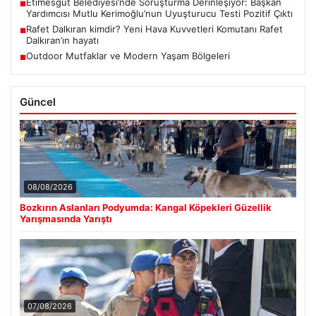
Etimesgut Belediyesi’nde Soruşturma Derinleşiyor: Başkan
■
Yardımcısı Mutlu Kerimoğlu’nun Uyuşturucu Testi Pozitif Çıktı
Rafet Dalkıran kimdir? Yeni Hava Kuvvetleri Komutanı Rafet
■
Dalkıran’ın hayatı
Outdoor Mutfaklar ve Modern Yaşam Bölgeleri
■
Güncel
08/08/2026
Bozkırın Aslanları Podyumda: Kangal Köpekleri Güzellik
Yarışmasında Yarıştı
07/08/2026