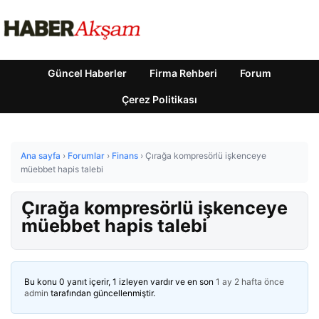
Güncel Haberler
Firma Rehberi
Forum
Çerez Politikası
Ana sayfa
›
Forumlar
›
Finans
›
Çırağa kompresörlü işkenceye
müebbet hapis talebi
Çırağa kompresörlü işkenceye
müebbet hapis talebi
Bu konu 0 yanıt içerir, 1 izleyen vardır ve en son
1 ay 2 hafta önce
admin
tarafından güncellenmiştir.