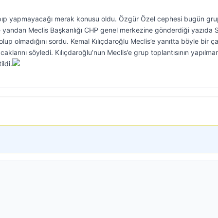
apıp yapmayacağı merak konusu oldu. Özgür Özel cephesi bugün gru
Öte yandan Meclis Başkanlığı CHP genel merkezine gönderdiği yazıda S
olup olmadığını sordu. Kemal Kılıçdaroğlu Meclis’e yanıtta böyle bir çağ
aklarını söyledi. Kılıçdaroğlu’nun Meclis’e grup toplantısının yapılma
ldi.