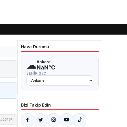
ı
Hava Durumu
☁
Ankara
NaN°C
ŞEHIR SEÇ
Bizi Takip Edin
#20197