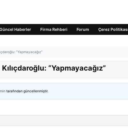
Güncel Haberler
Firma Rehberi
Forum
Çerez Politikas
ılıçdaroğlu: “Yapmayacağız”
i! Kılıçdaroğlu: “Yapmayacağız”
min
tarafından güncellenmiştir.