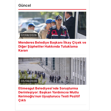
Güncel
07/08/2026
Menderes Belediye Başkanı İlkay Çiçek ve
Diğer Şüpheliler Hakkında Tutuklama
Kararı
05/08/2026
Etimesgut Belediyesi’nde Soruşturma
Derinleşiyor: Başkan Yardımcısı Mutlu
Kerimoğlu’nun Uyuşturucu Testi Pozitif
Çıktı