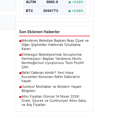
ALTIN
6660.6
▲ +2.59%
Ankara Batı Cumhuriyet Başsavcılığı
tarafından yürütülen kapsamlı
BTC
3094773
▲ +0.96%
soruşturma kapsamında Etimesgut
Belediyesi'nin önemli isimlerinden
Belediye…
Son Eklenen Haberler
Menderes Belediye Başkanı İlkay Çiçek ve
■
Diğer Şüpheliler Hakkında Tutuklama
Kararı
Etimesgut Belediyesi’nde Soruşturma
■
Derinleşiyor: Başkan Yardımcısı Mutlu
Kerimoğlu’nun Uyuşturucu Testi Pozitif
Çıktı
Rafet Dalkıran kimdir? Yeni Hava
■
Kuvvetleri Komutanı Rafet Dalkıran’ın
hayatı
Outdoor Mutfaklar ve Modern Yaşam
■
Bölgeleri
Altın Fiyatları Güncel 14 Nisan 2026:
■
Gram, Çeyrek ve Cumhuriyet Altını Satış
ve Alış Fiyatları