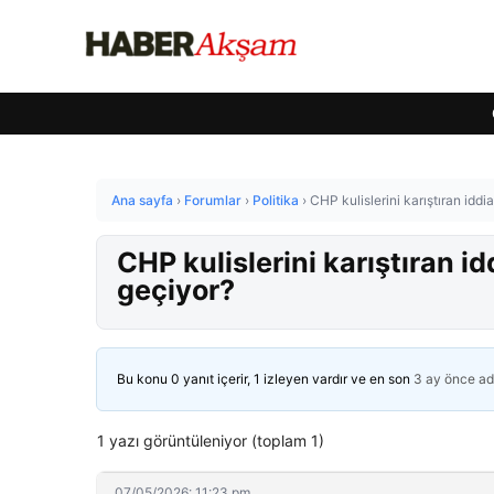
Ana sayfa
›
Forumlar
›
Politika
›
CHP kulislerini karıştıran idd
CHP kulislerini karıştıran i
geçiyor?
Bu konu 0 yanıt içerir, 1 izleyen vardır ve en son
3 ay önce
ad
1 yazı görüntüleniyor (toplam 1)
07/05/2026: 11:23 pm