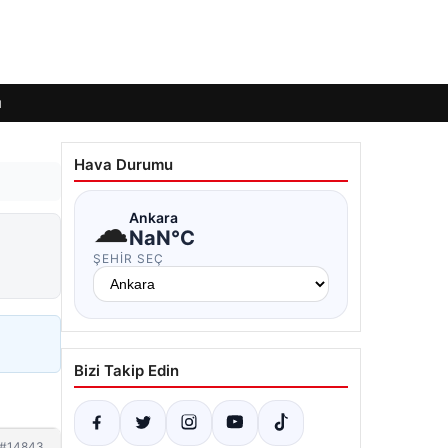
ı
Hava Durumu
☁
Ankara
NaN°C
ŞEHIR SEÇ
Bizi Takip Edin
#14843