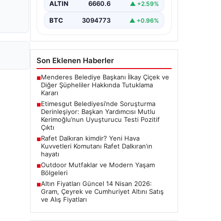
ALTIN
6660.6
▲ +2.59%
Ankara Batı Cumhuriyet Başsavcılığı
tarafından yürütülen kapsamlı
BTC
3094773
▲ +0.96%
soruşturma kapsamında Etimesgut
Belediyesi'nin önemli isimlerinden
Belediye…
Son Eklenen Haberler
Menderes Belediye Başkanı İlkay Çiçek ve
■
Diğer Şüpheliler Hakkında Tutuklama
Kararı
Etimesgut Belediyesi’nde Soruşturma
■
Derinleşiyor: Başkan Yardımcısı Mutlu
Kerimoğlu’nun Uyuşturucu Testi Pozitif
Çıktı
Rafet Dalkıran kimdir? Yeni Hava
■
Kuvvetleri Komutanı Rafet Dalkıran’ın
hayatı
Outdoor Mutfaklar ve Modern Yaşam
■
Bölgeleri
Altın Fiyatları Güncel 14 Nisan 2026:
■
Gram, Çeyrek ve Cumhuriyet Altını Satış
ve Alış Fiyatları