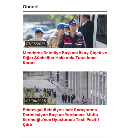
Güncel
07/08/2026
Menderes Belediye Başkanı İlkay Çiçek ve
Diğer Şüpheliler Hakkında Tutuklama
Kararı
05/08/2026
Etimesgut Belediyesi’nde Soruşturma
Derinleşiyor: Başkan Yardımcısı Mutlu
Kerimoğlu’nun Uyuşturucu Testi Pozitif
Çıktı