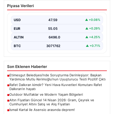
Rafet Dalkıran kimdir? Yeni Hava
Piyasa Verileri
Kuvvetleri Komutanı Rafet Dalkıran’ın
hayatı
USD
47.59
▲ +0.08%
EUR
55.05
▲ +0.29%
ALTIN
6496.0
▲ +4.25%
BTC
3071762
▲ +0.71%
Son Eklenen Haberler
Etimesgut Belediyesi’nde Soruşturma Derinleşiyor: Başkan
■
Yardımcısı Mutlu Kerimoğlu’nun Uyuşturucu Testi Pozitif Çıktı
Rafet Dalkıran kimdir? Yeni Hava Kuvvetleri Komutanı Rafet
■
Dalkıran’ın hayatı
Outdoor Mutfaklar ve Modern Yaşam Bölgeleri
■
Altın Fiyatları Güncel 14 Nisan 2026: Gram, Çeyrek ve
■
Cumhuriyet Altını Satış ve Alış Fiyatları
İsmail Kartal ile Asensio arasında deprem!
■