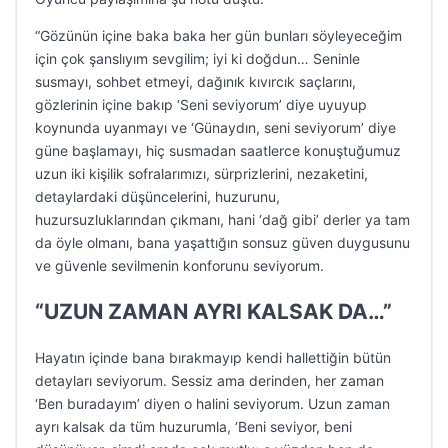
“Gözünün içine baka baka her gün bunları söyleyeceğim
için çok şanslıyım sevgilim; iyi ki doğdun… Seninle
susmayı, sohbet etmeyi, dağınık kıvırcık saçlarını,
gözlerinin içine bakıp ‘Seni seviyorum’ diye uyuyup
koynunda uyanmayı ve ‘Günaydın, seni seviyorum’ diye
güne başlamayı, hiç susmadan saatlerce konuştuğumuz
uzun iki kişilik sofralarımızı, sürprizlerini, nezaketini,
detaylardaki düşüncelerini, huzurunu,
huzursuzluklarından çıkmanı, hani ‘dağ gibi’ derler ya tam
da öyle olmanı, bana yaşattığın sonsuz güven duygusunu
ve güvenle sevilmenin konforunu seviyorum.
“UZUN ZAMAN AYRI KALSAK DA…”
Hayatın içinde bana bırakmayıp kendi hallettiğin bütün
detayları seviyorum. Sessiz ama derinden, her zaman
‘Ben buradayım’ diyen o halini seviyorum. Uzun zaman
ayrı kalsak da tüm huzurumla, ‘Beni seviyor, beni