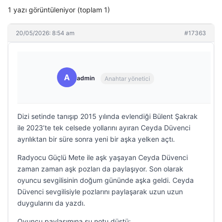
1 yazı görüntüleniyor (toplam 1)
20/05/2026: 8:54 am
#17363
A
admin
Anahtar yönetici
Dizi setinde tanışıp 2015 yılında evlendiği Bülent Şakrak
ile 2023’te tek celsede yollarını ayıran Ceyda Düvenci
ayrılıktan bir süre sonra yeni bir aşka yelken açtı.
Radyocu Güçlü Mete ile aşk yaşayan Ceyda Düvenci
zaman zaman aşk pozları da paylaşıyor. Son olarak
oyuncu sevgilisinin doğum gününde aşka geldi. Ceyda
Düvenci sevgilisiyle pozlarını paylaşarak uzun uzun
duygularını da yazdı.
Oyuncu paylaşımına şu notu düştü: