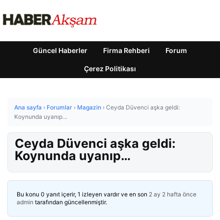
Güncel Haberler
Firma Rehberi
Forum
Çerez Politikası
Ana sayfa
›
Forumlar
›
Magazin
›
Ceyda Düvenci aşka geldi:
Koynunda uyanıp…
Ceyda Düvenci aşka geldi:
Koynunda uyanıp…
Bu konu 0 yanıt içerir, 1 izleyen vardır ve en son
2 ay 2 hafta önce
admin
tarafından güncellenmiştir.