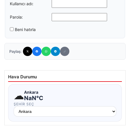
Kullanıcı adı:
Parola:
Beni hatırla
Paylaş:
Hava Durumu
☁
Ankara
NaN°C
ŞEHIR SEÇ