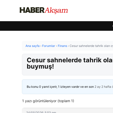
Ana sayfa
›
Forumlar
›
Finans
›
Cesur sahnelerde tahrik olan oy
Cesur sahnelerde tahrik olan
buymuş!
Bu konu 0 yanıt içerir, 1 izleyen vardır ve en son
2 ay 2 hafta
1 yazı görüntüleniyor (toplam 1)
24/05/2026: 5:53 pm