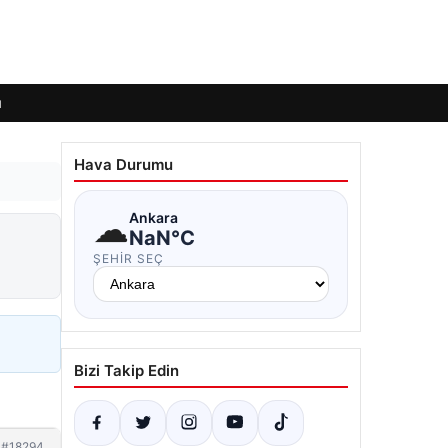
ı
Hava Durumu
☁
Ankara
NaN°C
ŞEHIR SEÇ
Bizi Takip Edin
#18294