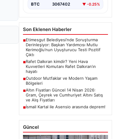
BTC
3067402
▼ -0.25%
Son Eklenen Haberler
Etimesgut Belediyesi’nde Soruşturma
■
Derinleşiyor: Başkan Yardımcısı Mutlu
Kerimoğlu’nun Uyuşturucu Testi Pozitif
Çıktı
Rafet Dalkıran kimdir? Yeni Hava
■
Kuvvetleri Komutanı Rafet Dalkıran’ın
hayatı
Outdoor Mutfaklar ve Modern Yaşam
■
Bölgeleri
Altın Fiyatları Güncel 14 Nisan 2026:
■
Gram, Çeyrek ve Cumhuriyet Altını Satış
ve Alış Fiyatları
İsmail Kartal ile Asensio arasında deprem!
■
Güncel