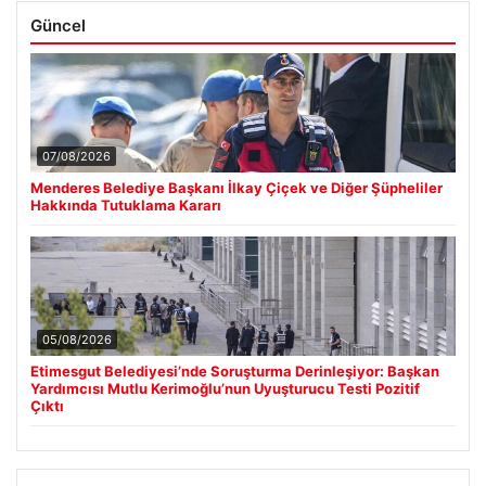
Güncel
07/08/2026
Menderes Belediye Başkanı İlkay Çiçek ve Diğer Şüpheliler
Hakkında Tutuklama Kararı
05/08/2026
Etimesgut Belediyesi’nde Soruşturma Derinleşiyor: Başkan
Yardımcısı Mutlu Kerimoğlu’nun Uyuşturucu Testi Pozitif
Çıktı