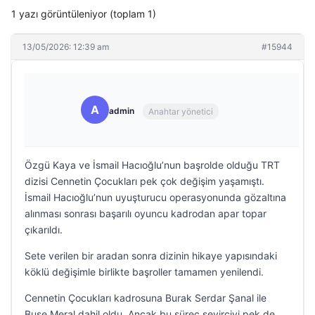
1 yazı görüntüleniyor (toplam 1)
13/05/2026: 12:39 am
#15944
A
admin
Anahtar yönetici
Özgü Kaya ve İsmail Hacıoğlu’nun başrolde olduğu TRT
dizisi Cennetin Çocukları pek çok değişim yaşamıştı.
İsmail Hacıoğlu’nun uyuşturucu operasyonunda gözaltına
alınması sonrası başarılı oyuncu kadrodan apar topar
çıkarıldı.
Sete verilen bir aradan sonra dizinin hikaye yapısındaki
köklü değişimle birlikte başroller tamamen yenilendi.
Cennetin Çocukları kadrosuna Burak Serdar Şanal ile
Buse Meral dahil oldu. Ancak bu süreç seyirciyi pek de