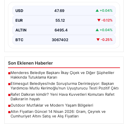
Kerimoğlu’nun Uyuşturucu Testi Pozitif
Çıktı
USD
47.69
▲ +0.04%
Ankara Batı Cumhuriyet Başsavcılığı tarafından
EUR
55.12
▼ -0.12%
yürütülen kapsamlı soruşturma kapsamında Etimesgut
Belediyesi'nin önemli isimlerinden Belediye…
ALTIN
6495.4
▲ +0.04%
BTC
3067402
▼ -0.25%
Son Eklenen Haberler
Menderes Belediye Başkanı İlkay Çiçek ve Diğer Şüpheliler
■
Hakkında Tutuklama Kararı
Etimesgut Belediyesi’nde Soruşturma Derinleşiyor: Başkan
■
Yardımcısı Mutlu Kerimoğlu’nun Uyuşturucu Testi Pozitif Çıktı
Rafet Dalkıran kimdir? Yeni Hava Kuvvetleri Komutanı Rafet
■
Dalkıran’ın hayatı
Outdoor Mutfaklar ve Modern Yaşam Bölgeleri
■
Altın Fiyatları Güncel 14 Nisan 2026: Gram, Çeyrek ve
■
Cumhuriyet Altını Satış ve Alış Fiyatları