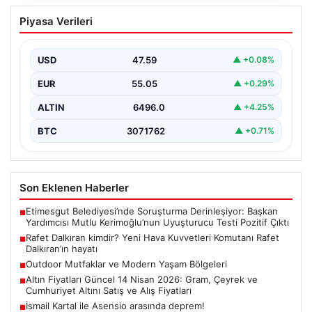
Rafet Dalkıran kimdir? Yeni Hava
Piyasa Verileri
Kuvvetleri Komutanı Rafet Dalkıran’ın
hayatı
USD
47.59
▲ +0.08%
EUR
55.05
▲ +0.29%
ALTIN
6496.0
▲ +4.25%
BTC
3071762
▲ +0.71%
Son Eklenen Haberler
Etimesgut Belediyesi’nde Soruşturma Derinleşiyor: Başkan
■
Yardımcısı Mutlu Kerimoğlu’nun Uyuşturucu Testi Pozitif Çıktı
Rafet Dalkıran kimdir? Yeni Hava Kuvvetleri Komutanı Rafet
■
Dalkıran’ın hayatı
Outdoor Mutfaklar ve Modern Yaşam Bölgeleri
■
Altın Fiyatları Güncel 14 Nisan 2026: Gram, Çeyrek ve
■
Cumhuriyet Altını Satış ve Alış Fiyatları
İsmail Kartal ile Asensio arasında deprem!
■