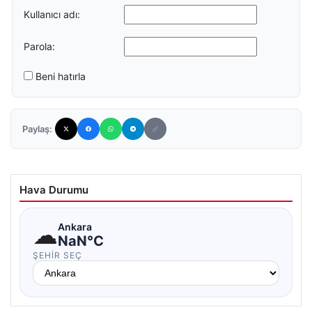
Kullanıcı adı:
Parola:
Beni hatırla
Paylaş:
Hava Durumu
☁
Ankara
NaN°C
ŞEHIR SEÇ