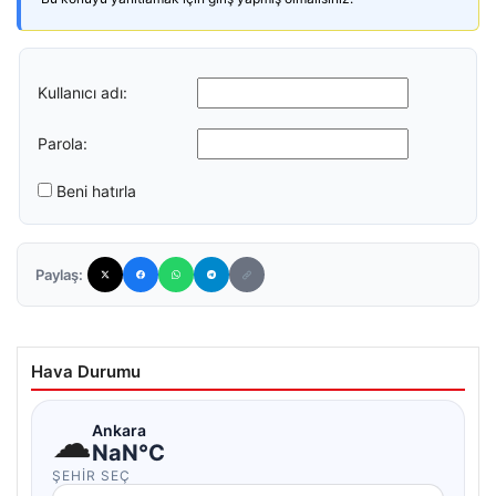
Kullanıcı adı:
Parola:
Beni hatırla
Paylaş:
Hava Durumu
☁
Ankara
NaN°C
ŞEHIR SEÇ