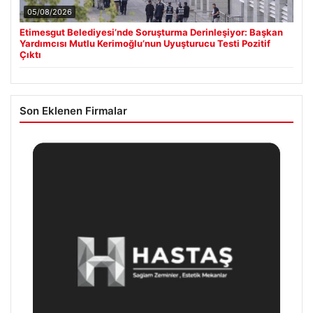
05/08/2026
Etimesgut Belediyesi’nde Soruşturma Derinleşiyor: Başkan
Yardımcısı Mutlu Kerimoğlu’nun Uyuşturucu Testi Pozitif
Çıktı
Son Eklenen Firmalar