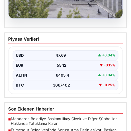
05.08.2026
Etimesgut Belediyesi’nde Soruşturma
Piyasa Verileri
Derinleşiyor: Başkan Yardımcısı Mutlu
Kerimoğlu’nun Uyuşturucu Testi Pozitif
Çıktı
USD
47.69
▲ +0.04%
Ankara Batı Cumhuriyet Başsavcılığı tarafından
EUR
55.12
▼ -0.12%
yürütülen kapsamlı soruşturma kapsamında Etimesgut
Belediyesi'nin önemli isimlerinden Belediye…
ALTIN
6495.4
▲ +0.04%
BTC
3067402
▼ -0.25%
Son Eklenen Haberler
Menderes Belediye Başkanı İlkay Çiçek ve Diğer Şüpheliler
■
Hakkında Tutuklama Kararı
Etimesgut Belediyesi’nde Soruşturma Derinleşiyor: Başkan
■