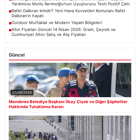
Yardımcısı Mutlu Kerimoğlu’nun Uyuşturucu Testi Pozitif Çıktı
Rafet Dalkıran kimdir? Yeni Hava Kuvvetleri Komutanı Rafet
■
Dalkıran’ın hayatı
Outdoor Mutfaklar ve Modern Yaşam Bölgeleri
■
Altın Fiyatları Güncel 14 Nisan 2026: Gram, Çeyrek ve
■
Cumhuriyet Altını Satış ve Alış Fiyatları
Güncel
07/08/2026
Menderes Belediye Başkanı İlkay Çiçek ve Diğer Şüpheliler
Hakkında Tutuklama Kararı