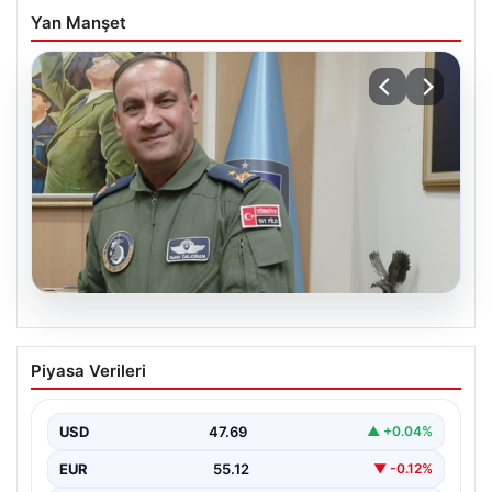
Yan Manşet
05.08.2026
Rafet Dalkıran kimdir? Yeni Hava
Piyasa Verileri
Kuvvetleri Komutanı Rafet Dalkıran’ın
hayatı
USD
47.69
▲ +0.04%
EUR
55.12
▼ -0.12%