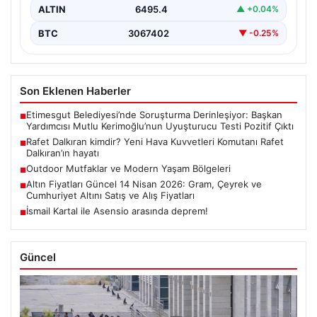
ALTIN
6495.4
▲ +0.04%
BTC
3067402
▼ -0.25%
Son Eklenen Haberler
Etimesgut Belediyesi’nde Soruşturma Derinleşiyor: Başkan
■
Yardımcısı Mutlu Kerimoğlu’nun Uyuşturucu Testi Pozitif Çıktı
Rafet Dalkıran kimdir? Yeni Hava Kuvvetleri Komutanı Rafet
■
Dalkıran’ın hayatı
Outdoor Mutfaklar ve Modern Yaşam Bölgeleri
■
Altın Fiyatları Güncel 14 Nisan 2026: Gram, Çeyrek ve
■
Cumhuriyet Altını Satış ve Alış Fiyatları
İsmail Kartal ile Asensio arasında deprem!
■
Güncel