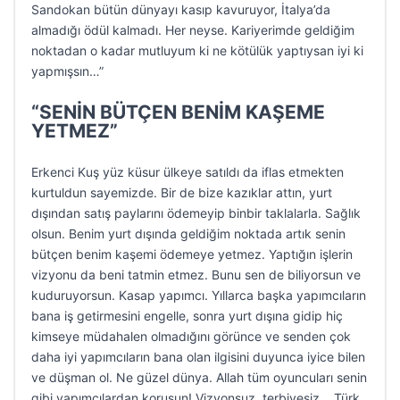
Sandokan bütün dünyayı kasıp kavuruyor, İtalya’da
almadığı ödül kalmadı. Her neyse. Kariyerimde geldiğim
noktadan o kadar mutluyum ki ne kötülük yaptıysan iyi ki
yapmışsın…”
“SENİN BÜTÇEN BENİM KAŞEME
YETMEZ”
Erkenci Kuş yüz küsur ülkeye satıldı da iflas etmekten
kurtuldun sayemizde. Bir de bize kazıklar attın, yurt
dışından satış paylarını ödemeyip binbir taklalarla. Sağlık
olsun. Benim yurt dışında geldiğim noktada artık senin
bütçen benim kaşemi ödemeye yetmez. Yaptığın işlerin
vizyonu da beni tatmin etmez. Bunu sen de biliyorsun ve
kuduruyorsun. Kasap yapımcı. Yıllarca başka yapımcıların
bana iş getirmesini engelle, sonra yurt dışına gidip hiç
kimseye müdahalen olmadığını görünce ve senden çok
daha iyi yapımcıların bana olan ilgisini duyunca iyice bilen
ve düşman ol. Ne güzel dünya. Allah tüm oyuncuları senin
gibi yapımcılardan korusun! Vizyonsuz, terbiyesiz… Türk