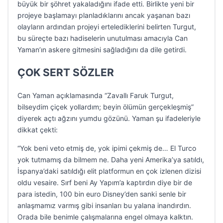
büyük bir şöhret yakaladığını ifade etti. Birlikte yeni bir
projeye başlamayı planladıklarını ancak yaşanan bazı
olayların ardından projeyi ertelediklerini belirten Turgut,
bu süreçte bazı hadiselerin unutulması amacıyla Can
Yaman’ın askere gitmesini sağladığını da dile getirdi.
ÇOK SERT SÖZLER
Can Yaman açıklamasında “Zavallı Faruk Turgut,
bilseydim çiçek yollardım; beyin ölümün gerçekleşmiş”
diyerek açtı ağzını yumdu gözünü. Yaman şu ifadeleriyle
dikkat çekti:
“Yok beni veto etmiş de, yok ipimi çekmiş de… El Turco
yok tutmamış da bilmem ne. Daha yeni Amerika’ya satıldı,
İspanya’daki satıldığı elit platformun en çok izlenen dizisi
oldu vesaire. Sırf beni Ay Yapım’a kaptırdın diye bir de
para istedin, 100 bin euro Disney’den sanki senle bir
anlaşmamız varmış gibi insanları bu yalana inandırdın.
Orada bile benimle çalışmalarına engel olmaya kalktın.