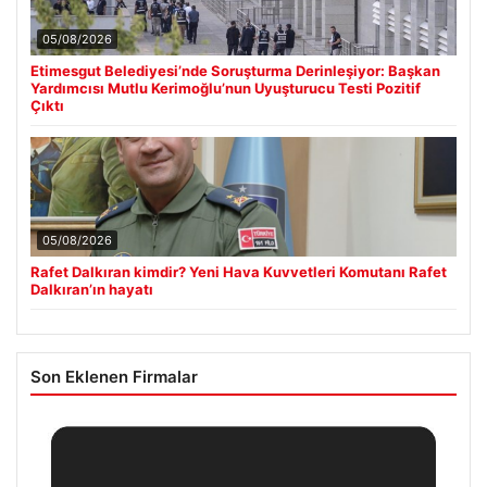
05/08/2026
Etimesgut Belediyesi’nde Soruşturma Derinleşiyor: Başkan
Yardımcısı Mutlu Kerimoğlu’nun Uyuşturucu Testi Pozitif
Çıktı
05/08/2026
Rafet Dalkıran kimdir? Yeni Hava Kuvvetleri Komutanı Rafet
Dalkıran’ın hayatı
Son Eklenen Firmalar