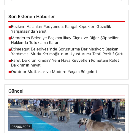
Son Eklenen Haberler
Bozkırın Aslanları Podyumda: Kangal Köpekleri Güzellik
■
Yarışmasında Yarıştı
Menderes Belediye Başkanı İlkay Çiçek ve Diğer Şüpheliler
■
Hakkında Tutuklama Kararı
Etimesgut Belediyesi’nde Soruşturma Derinleşiyor: Başkan
■
Yardımcısı Mutlu Kerimoğlu’nun Uyuşturucu Testi Pozitif Çıktı
Rafet Dalkıran kimdir? Yeni Hava Kuvvetleri Komutanı Rafet
■
Dalkıran’ın hayatı
Outdoor Mutfaklar ve Modern Yaşam Bölgeleri
■
Güncel
08/08/2026