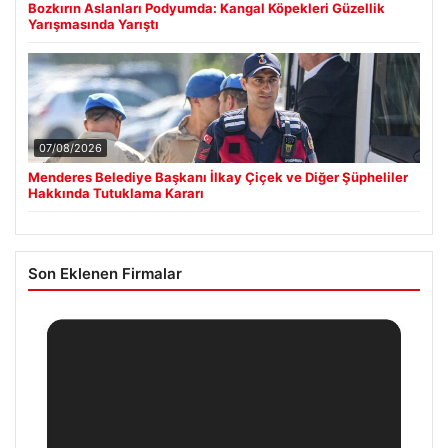
Bozkırın Aslanları Podyumda: Kangal Köpekleri Güzellik
Yarışmasında Yarıştı
07/08/2026
Menderes Belediye Başkanı İlkay Çiçek ve Diğer Şüpheliler
Hakkında Tutuklama Kararı
Son Eklenen Firmalar