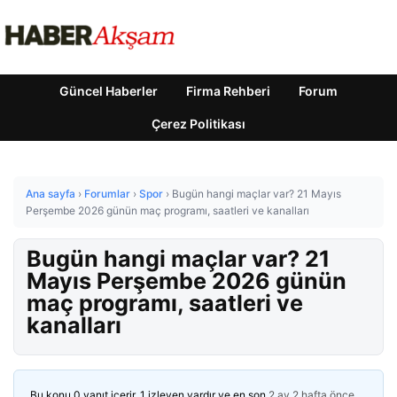
Güncel Haberler
Firma Rehberi
Forum
Çerez Politikası
Ana sayfa
›
Forumlar
›
Spor
›
Bugün hangi maçlar var? 21 Mayıs
Perşembe 2026 günün maç programı, saatleri ve kanalları
Bugün hangi maçlar var? 21
Mayıs Perşembe 2026 günün
maç programı, saatleri ve
kanalları
Bu konu 0 yanıt içerir, 1 izleyen vardır ve en son
2 ay 2 hafta önce