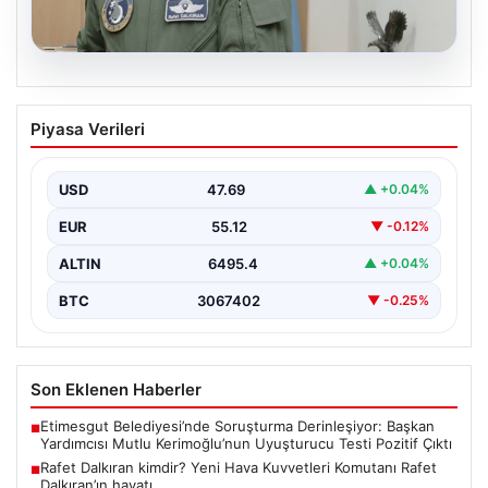
05.08.2026
Rafet Dalkıran kimdir? Yeni Hava
Piyasa Verileri
Kuvvetleri Komutanı Rafet Dalkıran’ın
hayatı
USD
47.69
▲ +0.04%
EUR
55.12
▼ -0.12%
ALTIN
6495.4
▲ +0.04%
BTC
3067402
▼ -0.25%
Son Eklenen Haberler
Etimesgut Belediyesi’nde Soruşturma Derinleşiyor: Başkan
■
Yardımcısı Mutlu Kerimoğlu’nun Uyuşturucu Testi Pozitif Çıktı
Rafet Dalkıran kimdir? Yeni Hava Kuvvetleri Komutanı Rafet
■
Dalkıran’ın hayatı