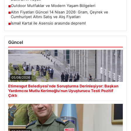
Outdoor Mutfaklar ve Modern Yaşam Bölgeleri
■
Altın Fiyatları Güncel 14 Nisan 2026: Gram, Çeyrek ve
■
Cumhuriyet Altını Satış ve Alış Fiyatları
İsmail Kartal ile Asensio arasında deprem!
■
Güncel
05/08/2026
Etimesgut Belediyesi’nde Soruşturma Derinleşiyor: Başkan
Yardımcısı Mutlu Kerimoğlu’nun Uyuşturucu Testi Pozitif
Çıktı