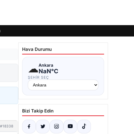
ı
Hava Durumu
☁
Ankara
NaN°C
ŞEHIR SEÇ
Bizi Takip Edin
#18338