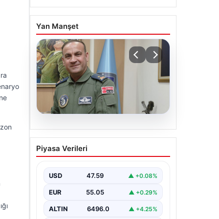
Yan Manşet
ara
enaryo
öne
ezon
05.08.2026
Rafet Dalkıran kimdir?
Piyasa Verileri
Yeni Hava Kuvvetleri
Komutanı Rafet Dalkıran’ın
hayatı
USD
47.59
▲ +0.08%
n
EUR
55.05
▲ +0.29%
ığı
ALTIN
6496.0
▲ +4.25%