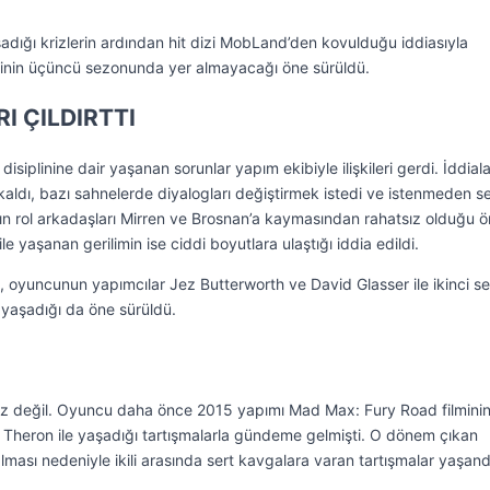
adığı krizlerin ardından hit dizi MobLand’den kovulduğu iddiasıyla
inin üçüncü sezonunda yer almayacağı öne sürüldü.
RI ÇILDIRTTI
 disiplinine dair yaşanan sorunlar yapım ekibiyle ilişkileri gerdi. İddial
kaldı, bazı sahnelerde diyalogları değiştirmek istedi ve istenmeden s
ının rol arkadaşları Mirren ve Brosnan’a kaymasından rahatsız olduğu 
e yaşanan gerilimin ise ciddi boyutlara ulaştığı iddia edildi.
 oyuncunun yapımcılar Jez Butterworth ve David Glasser ile ikinci s
 yaşadığı da öne sürüldü.
kriz değil. Oyuncu daha önce 2015 yapımı Mad Max: Fury Road filmini
e Theron ile yaşadığı tartışmalarla gündeme gelmişti. O dönem çıkan
ması nedeniyle ikili arasında sert kavgalara varan tartışmalar yaşand