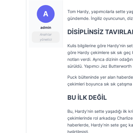
Tom Hardy, yapımcılarla sette yaş
A
gündemde. İngiliz oyuncunun, diz
admin
DİSİPLİNSİZ TAVIRLA
Anahtar
yönetici
Kulis bilgilerine göre Hardy’nin set
göre Hardy çekimlere sık sık geç 
notları verdi. Ayrıca dizinin odağ
sürüldü. Yapımcı Jez Butterworth il
Puck bülteninde yer alan haberde,
çekimleri boyunca sık sık çatışma
BU İLK DEĞİL
Bu, Hardy’nin sette yaşadığı ilk 
çekimlerinde rol arkadaşı Charliz
haberlerde, Hardy’nin sete geç kal
belirtilmişti.