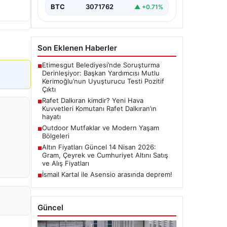
BTC
3071762
▲ +0.71%
Son Eklenen Haberler
Etimesgut Belediyesi’nde Soruşturma
■
Derinleşiyor: Başkan Yardımcısı Mutlu
Kerimoğlu’nun Uyuşturucu Testi Pozitif
Çıktı
Rafet Dalkıran kimdir? Yeni Hava
■
Kuvvetleri Komutanı Rafet Dalkıran’ın
hayatı
Outdoor Mutfaklar ve Modern Yaşam
■
Bölgeleri
Altın Fiyatları Güncel 14 Nisan 2026:
■
Gram, Çeyrek ve Cumhuriyet Altını Satış
ve Alış Fiyatları
İsmail Kartal ile Asensio arasında deprem!
■
Güncel