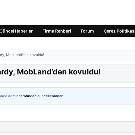
Güncel Haberler
Firma Rehberi
Forum
Çerez Politikas
dy, MobLand’den kovuldu!
rdy, MobLand’den kovuldu!
 önce
admin
tarafından güncellenmiştir.