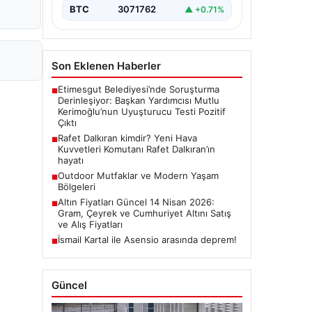
BTC
3071762
▲ +0.71%
Son Eklenen Haberler
Etimesgut Belediyesi’nde Soruşturma
■
Derinleşiyor: Başkan Yardımcısı Mutlu
Kerimoğlu’nun Uyuşturucu Testi Pozitif
Çıktı
Rafet Dalkıran kimdir? Yeni Hava
■
Kuvvetleri Komutanı Rafet Dalkıran’ın
hayatı
Outdoor Mutfaklar ve Modern Yaşam
■
Bölgeleri
Altın Fiyatları Güncel 14 Nisan 2026:
■
Gram, Çeyrek ve Cumhuriyet Altını Satış
ve Alış Fiyatları
İsmail Kartal ile Asensio arasında deprem!
■
Güncel