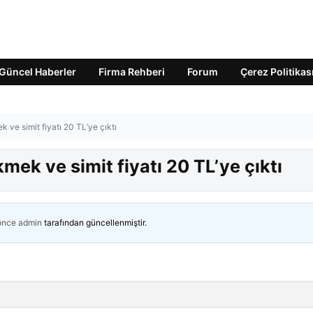
Güncel Haberler
Firma Rehberi
Forum
Çerez Politikas
k ve simit fiyatı 20 TL’ye çıktı
kmek ve simit fiyatı 20 TL’ye çıktı
 önce
admin
tarafından güncellenmiştir.