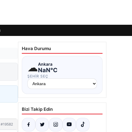
ı
Hava Durumu
☁
Ankara
NaN°C
ŞEHIR SEÇ
Bizi Takip Edin
#19582