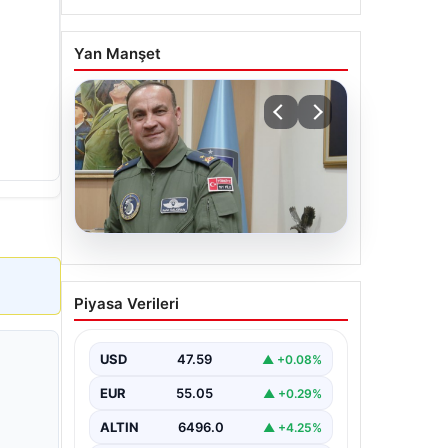
Yan Manşet
05.08.2026
Rafet Dalkıran kimdir?
Piyasa Verileri
Yeni Hava Kuvvetleri
Komutanı Rafet Dalkıran’ın
hayatı
USD
47.59
▲ +0.08%
EUR
55.05
▲ +0.29%
ALTIN
6496.0
▲ +4.25%