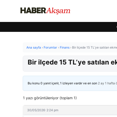
Ana sayfa
›
Forumlar
›
Finans
›
Bir ilçede 15 TL’ye satılan ekme
Bir ilçede 15 TL’ye satılan e
Bu konu 0 yanıt içerir, 1 izleyen vardır ve en son
2 ay 1 hafta
1 yazı görüntüleniyor (toplam 1)
30/05/2026: 2:24 pm