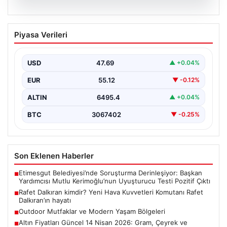
05.08.2026
Rafet Dalkıran kimdir? Yeni Hava
Piyasa Verileri
Kuvvetleri Komutanı Rafet Dalkıran’ın
hayatı
USD
47.69
▲ +0.04%
EUR
55.12
▼ -0.12%
ALTIN
6495.4
▲ +0.04%
BTC
3067402
▼ -0.25%
Son Eklenen Haberler
Etimesgut Belediyesi’nde Soruşturma Derinleşiyor: Başkan
■
Yardımcısı Mutlu Kerimoğlu’nun Uyuşturucu Testi Pozitif Çıktı
Rafet Dalkıran kimdir? Yeni Hava Kuvvetleri Komutanı Rafet
■
Dalkıran’ın hayatı
Outdoor Mutfaklar ve Modern Yaşam Bölgeleri
■
Altın Fiyatları Güncel 14 Nisan 2026: Gram, Çeyrek ve
■