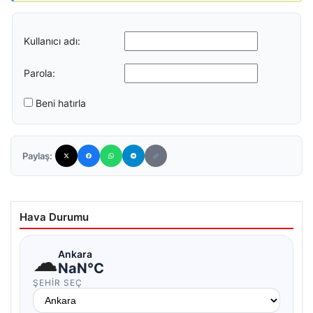
Kullanıcı adı:
Parola:
Beni hatırla
Paylaş:
Hava Durumu
☁
Ankara
NaN°C
ŞEHIR SEÇ