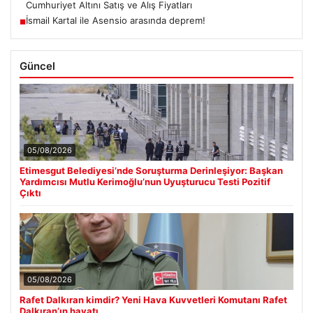
Cumhuriyet Altını Satış ve Alış Fiyatları
İsmail Kartal ile Asensio arasında deprem!
■
Güncel
05/08/2026
Etimesgut Belediyesi’nde Soruşturma Derinleşiyor: Başkan
Yardımcısı Mutlu Kerimoğlu’nun Uyuşturucu Testi Pozitif
Çıktı
05/08/2026
Rafet Dalkıran kimdir? Yeni Hava Kuvvetleri Komutanı Rafet
Dalkıran’ın hayatı