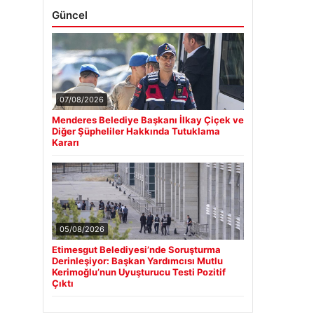
Güncel
07/08/2026
Menderes Belediye Başkanı İlkay Çiçek ve
Diğer Şüpheliler Hakkında Tutuklama
Kararı
05/08/2026
Etimesgut Belediyesi’nde Soruşturma
Derinleşiyor: Başkan Yardımcısı Mutlu
Kerimoğlu’nun Uyuşturucu Testi Pozitif
Çıktı