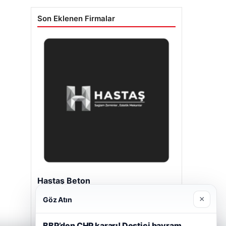
Son Eklenen Firmalar
Hastaş Beton
26/05/2026
×
Göz Atın
BBP’den CHP kararı! Destici bayram