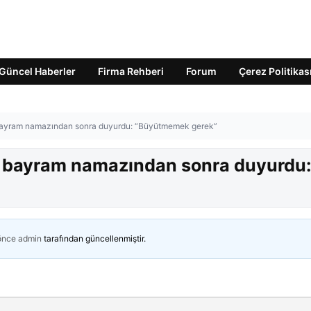
Güncel Haberler
Firma Rehberi
Forum
Çerez Politikas
 bayram namazından sonra duyurdu: “Büyütmemek gerek”
ci bayram namazından sonra duyurdu
 önce
admin
tarafından güncellenmiştir.