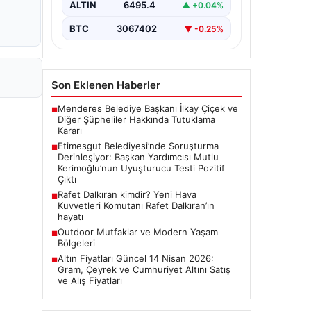
ALTIN
6495.4
▲ +0.04%
Ankara Batı Cumhuriyet Başsavcılığı
tarafından yürütülen kapsamlı
BTC
3067402
▼ -0.25%
soruşturma kapsamında Etimesgut
Belediyesi'nin önemli isimlerinden
Belediye…
Son Eklenen Haberler
Menderes Belediye Başkanı İlkay Çiçek ve
■
Diğer Şüpheliler Hakkında Tutuklama
Kararı
Etimesgut Belediyesi’nde Soruşturma
■
Derinleşiyor: Başkan Yardımcısı Mutlu
Kerimoğlu’nun Uyuşturucu Testi Pozitif
Çıktı
Rafet Dalkıran kimdir? Yeni Hava
■
Kuvvetleri Komutanı Rafet Dalkıran’ın
hayatı
Outdoor Mutfaklar ve Modern Yaşam
■
Bölgeleri
Altın Fiyatları Güncel 14 Nisan 2026:
■
Gram, Çeyrek ve Cumhuriyet Altını Satış
ve Alış Fiyatları