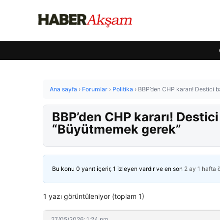
Ana sayfa
›
Forumlar
›
Politika
›
BBP’den CHP kararı! Destici
BBP’den CHP kararı! Desti
“Büyütmemek gerek”
Bu konu 0 yanıt içerir, 1 izleyen vardır ve en son
2 ay 1 hafta
1 yazı görüntüleniyor (toplam 1)
27/05/2026: 1:24 pm