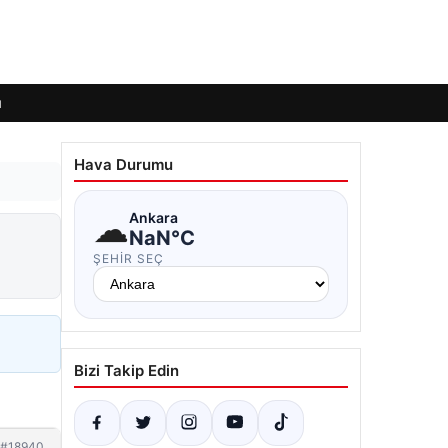
ı
Hava Durumu
☁
Ankara
:
NaN°C
ŞEHIR SEÇ
Bizi Takip Edin
#18940