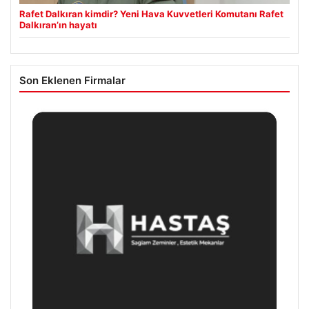
Rafet Dalkıran kimdir? Yeni Hava Kuvvetleri Komutanı Rafet
Dalkıran’ın hayatı
Son Eklenen Firmalar