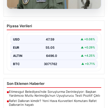
05.08.2026
Rafet Dalkıran kimdir? Yeni Hava
Piyasa Verileri
Kuvvetleri Komutanı Rafet Dalkıran’ın
hayatı
USD
47.59
▲ +0.08%
EUR
55.05
▲ +0.29%
ALTIN
6496.0
▲ +4.25%
BTC
3071762
▲ +0.71%
Son Eklenen Haberler
Etimesgut Belediyesi’nde Soruşturma Derinleşiyor: Başkan
■
Yardımcısı Mutlu Kerimoğlu’nun Uyuşturucu Testi Pozitif Çıktı
Rafet Dalkıran kimdir? Yeni Hava Kuvvetleri Komutanı Rafet
■
Dalkıran’ın hayatı