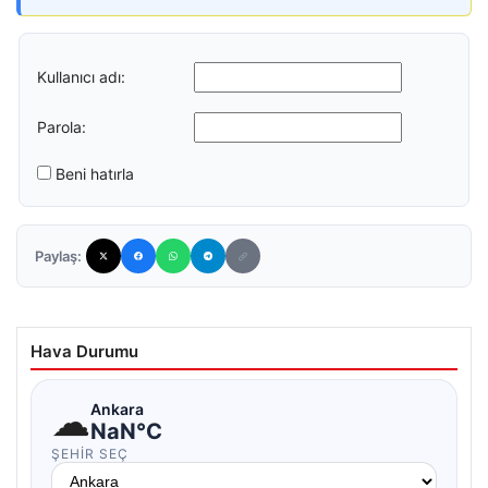
Kullanıcı adı:
Parola:
Beni hatırla
Paylaş:
Hava Durumu
☁
Ankara
NaN°C
ŞEHIR SEÇ