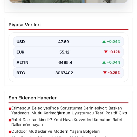
05.08.2026
Rafet Dalkıran kimdir? Yeni Hava
Piyasa Verileri
Kuvvetleri Komutanı Rafet Dalkıran’ın
hayatı
USD
47.69
▲ +0.04%
EUR
55.12
▼ -0.12%
ALTIN
6495.4
▲ +0.04%
BTC
3067402
▼ -0.25%
Son Eklenen Haberler
Etimesgut Belediyesi’nde Soruşturma Derinleşiyor: Başkan
■
Yardımcısı Mutlu Kerimoğlu’nun Uyuşturucu Testi Pozitif Çıktı
Rafet Dalkıran kimdir? Yeni Hava Kuvvetleri Komutanı Rafet
■
Dalkıran’ın hayatı
Outdoor Mutfaklar ve Modern Yaşam Bölgeleri
■