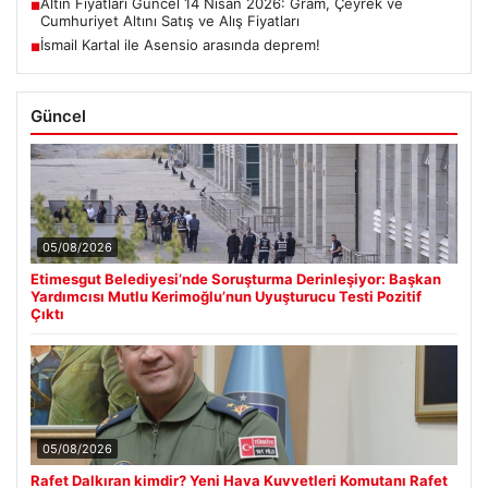
Altın Fiyatları Güncel 14 Nisan 2026: Gram, Çeyrek ve
■
Cumhuriyet Altını Satış ve Alış Fiyatları
İsmail Kartal ile Asensio arasında deprem!
■
Güncel
05/08/2026
Etimesgut Belediyesi’nde Soruşturma Derinleşiyor: Başkan
Yardımcısı Mutlu Kerimoğlu’nun Uyuşturucu Testi Pozitif
Çıktı
05/08/2026
Rafet Dalkıran kimdir? Yeni Hava Kuvvetleri Komutanı Rafet