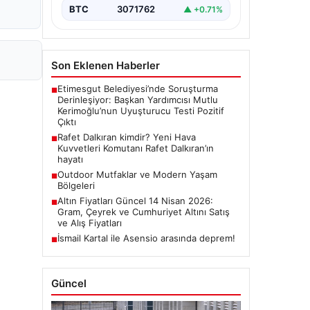
BTC
3071762
▲ +0.71%
Son Eklenen Haberler
Etimesgut Belediyesi’nde Soruşturma
■
Derinleşiyor: Başkan Yardımcısı Mutlu
Kerimoğlu’nun Uyuşturucu Testi Pozitif
Çıktı
Rafet Dalkıran kimdir? Yeni Hava
■
Kuvvetleri Komutanı Rafet Dalkıran’ın
hayatı
Outdoor Mutfaklar ve Modern Yaşam
■
Bölgeleri
Altın Fiyatları Güncel 14 Nisan 2026:
■
Gram, Çeyrek ve Cumhuriyet Altını Satış
ve Alış Fiyatları
İsmail Kartal ile Asensio arasında deprem!
■
Güncel