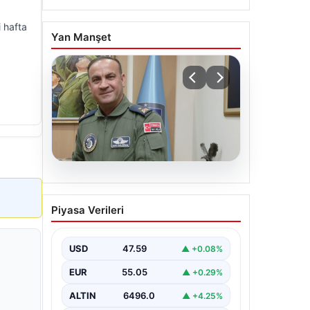
 hafta
Yan Manşet
05.08.2026
Rafet Dalkıran kimdir?
Piyasa Verileri
Yeni Hava Kuvvetleri
Komutanı Rafet Dalkıran’ın
hayatı
USD
47.59
▲ +0.08%
EUR
55.05
▲ +0.29%
ALTIN
6496.0
▲ +4.25%