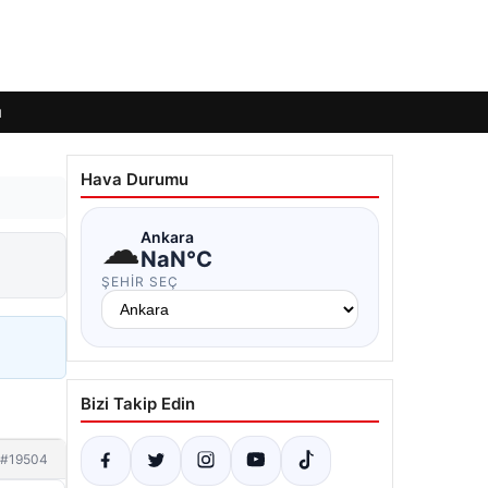
ı
Hava Durumu
☁
Ankara
NaN°C
ŞEHIR SEÇ
Bizi Takip Edin
#19504