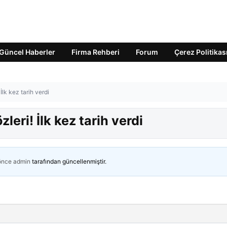
Güncel Haberler
Firma Rehberi
Forum
Çerez Politikas
 İlk kez tarih verdi
leri! İlk kez tarih verdi
 önce
admin
tarafından güncellenmiştir.