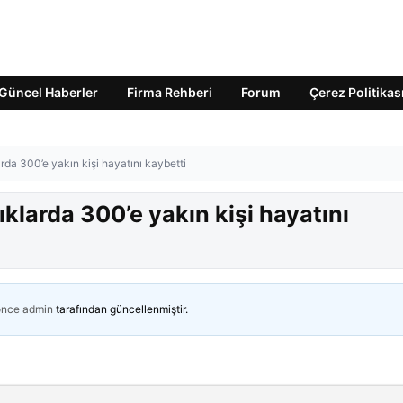
Güncel Haberler
Firma Rehberi
Forum
Çerez Politikas
arda 300’e yakın kişi hayatını kaybetti
ıklarda 300’e yakın kişi hayatını
önce
admin
tarafından güncellenmiştir.