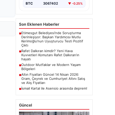
BTC
3067402
▼ -0.25%
Son Eklenen Haberler
Etimesgut Belediyesi’nde Soruşturma
■
Derinleşiyor: Başkan Yardımcısı Mutlu
Kerimoğlu’nun Uyuşturucu Testi Pozitif
Çıktı
Rafet Dalkıran kimdir? Yeni Hava
■
Kuvvetleri Komutanı Rafet Dalkıran’ın
hayatı
Outdoor Mutfaklar ve Modern Yaşam
■
Bölgeleri
Altın Fiyatları Güncel 14 Nisan 2026:
■
Gram, Çeyrek ve Cumhuriyet Altını Satış
ve Alış Fiyatları
İsmail Kartal ile Asensio arasında deprem!
■
Güncel