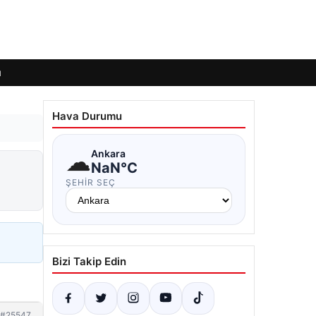
ı
Hava Durumu
☁
Ankara
NaN°C
ŞEHIR SEÇ
Bizi Takip Edin
#25547