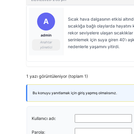
Sıcak hava dalgasının etkisi altında
A
sıcaklığa bağlı olaylarda hayatını 
rekor seviyelere ulaşan sıcaklıkla
admin
serinlemek için suya giren 40’ı aşk
Anahtar
nedenlerle yaşamını yitirdi.
yönetici
1 yazı görüntüleniyor (toplam 1)
Bu konuyu yanıtlamak için giriş yapmış olmalısınız.
Kullanıcı adı:
Parola: