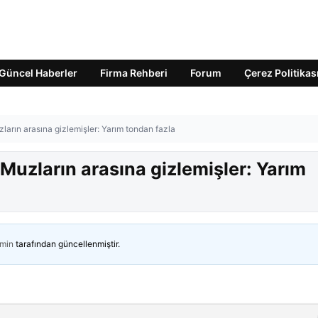
Güncel Haberler
Firma Rehberi
Forum
Çerez Politikas
ların arasına gizlemişler: Yarım tondan fazla
 Muzların arasına gizlemişler: Yarım
min
tarafından güncellenmiştir.