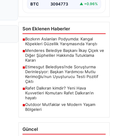
usulsüzlük iddiaları gündemdeki
BTC
3094773
▲ +0.96%
yerini…
Son Eklenen Haberler
Bozkırın Aslanları Podyumda: Kangal
■
Köpekleri Güzellik Yarışmasında Yarıştı
Menderes Belediye Başkanı İlkay Çiçek ve
■
Diğer Şüpheliler Hakkında Tutuklama
Kararı
Etimesgut Belediyesi’nde Soruşturma
■
Derinleşiyor: Başkan Yardımcısı Mutlu
Kerimoğlu’nun Uyuşturucu Testi Pozitif
Çıktı
Rafet Dalkıran kimdir? Yeni Hava
■
Kuvvetleri Komutanı Rafet Dalkıran’ın
hayatı
Outdoor Mutfaklar ve Modern Yaşam
■
Bölgeleri
Güncel