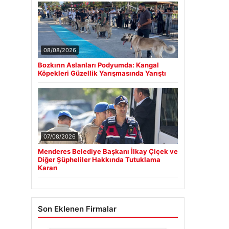
08/08/2026
Bozkırın Aslanları Podyumda: Kangal
Köpekleri Güzellik Yarışmasında Yarıştı
07/08/2026
Menderes Belediye Başkanı İlkay Çiçek ve
Diğer Şüpheliler Hakkında Tutuklama
Kararı
Son Eklenen Firmalar