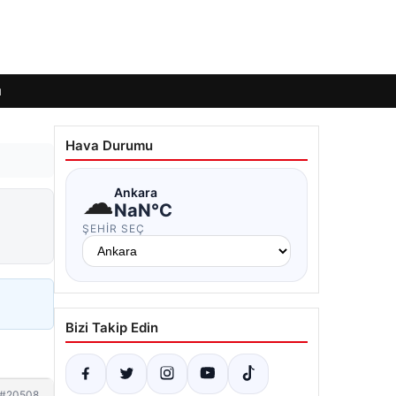
ı
Hava Durumu
☁
Ankara
NaN°C
ŞEHIR SEÇ
Bizi Takip Edin
#20508