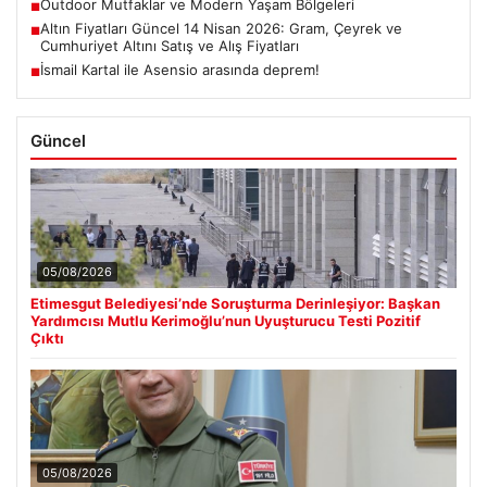
Outdoor Mutfaklar ve Modern Yaşam Bölgeleri
■
Altın Fiyatları Güncel 14 Nisan 2026: Gram, Çeyrek ve
■
Cumhuriyet Altını Satış ve Alış Fiyatları
İsmail Kartal ile Asensio arasında deprem!
■
Güncel
05/08/2026
Etimesgut Belediyesi’nde Soruşturma Derinleşiyor: Başkan
Yardımcısı Mutlu Kerimoğlu’nun Uyuşturucu Testi Pozitif
Çıktı
05/08/2026