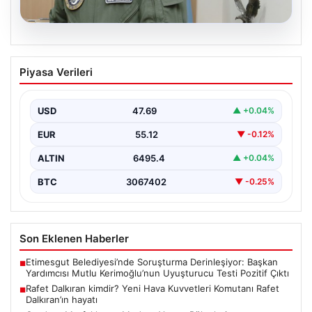
05.08.2026
Rafet Dalkıran kimdir? Yeni Hava
Piyasa Verileri
Kuvvetleri Komutanı Rafet Dalkıran’ın
hayatı
USD
47.69
▲ +0.04%
EUR
55.12
▼ -0.12%
ALTIN
6495.4
▲ +0.04%
BTC
3067402
▼ -0.25%
Son Eklenen Haberler
Etimesgut Belediyesi’nde Soruşturma Derinleşiyor: Başkan
■
Yardımcısı Mutlu Kerimoğlu’nun Uyuşturucu Testi Pozitif Çıktı
Rafet Dalkıran kimdir? Yeni Hava Kuvvetleri Komutanı Rafet
■
Dalkıran’ın hayatı