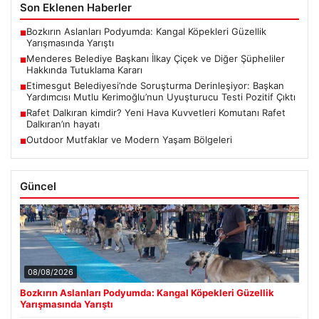
Son Eklenen Haberler
Bozkırın Aslanları Podyumda: Kangal Köpekleri Güzellik
■
Yarışmasında Yarıştı
Menderes Belediye Başkanı İlkay Çiçek ve Diğer Şüpheliler
■
Hakkında Tutuklama Kararı
Etimesgut Belediyesi’nde Soruşturma Derinleşiyor: Başkan
■
Yardımcısı Mutlu Kerimoğlu’nun Uyuşturucu Testi Pozitif Çıktı
Rafet Dalkıran kimdir? Yeni Hava Kuvvetleri Komutanı Rafet
■
Dalkıran’ın hayatı
Outdoor Mutfaklar ve Modern Yaşam Bölgeleri
■
Güncel
08/08/2026
Bozkırın Aslanları Podyumda: Kangal Köpekleri Güzellik
Yarışmasında Yarıştı