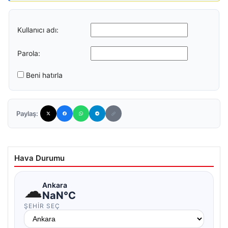
Kullanıcı adı:
Parola:
Beni hatırla
Paylaş:
Hava Durumu
☁
Ankara
NaN°C
ŞEHIR SEÇ