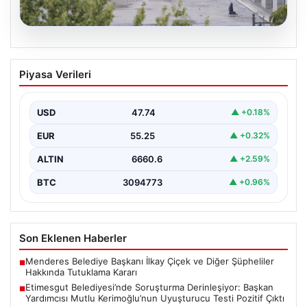
05.08.2026
Etimesgut Belediyesi’nde Soruşturma
Piyasa Verileri
Derinleşiyor: Başkan Yardımcısı Mutlu
Kerimoğlu’nun Uyuşturucu Testi Pozitif
Çıktı
USD
47.74
▲ +0.18%
Ankara Batı Cumhuriyet Başsavcılığı tarafından
EUR
55.25
▲ +0.32%
yürütülen kapsamlı soruşturma kapsamında Etimesgut
Belediyesi'nin önemli isimlerinden Belediye…
ALTIN
6660.6
▲ +2.59%
BTC
3094773
▲ +0.96%
Son Eklenen Haberler
Menderes Belediye Başkanı İlkay Çiçek ve Diğer Şüpheliler
■
Hakkında Tutuklama Kararı
Etimesgut Belediyesi’nde Soruşturma Derinleşiyor: Başkan
■
Yardımcısı Mutlu Kerimoğlu’nun Uyuşturucu Testi Pozitif Çıktı