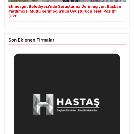
Etimesgut Belediyesi’nde Soruşturma Derinleşiyor: Başkan
Yardımcısı Mutlu Kerimoğlu’nun Uyuşturucu Testi Pozitif
Çıktı
Son Eklenen Firmalar