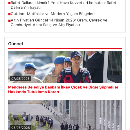
Rafet Dalkıran kimdir? Yeni Hava Kuvvetleri Komutanı Rafet
■
Dalkıran’ın hayatı
Outdoor Mutfaklar ve Modern Yaşam Bölgeleri
■
Altın Fiyatları Güncel 14 Nisan 2026: Gram, Çeyrek ve
■
Cumhuriyet Altını Satış ve Alış Fiyatları
Güncel
07/08/2026
Menderes Belediye Başkanı İlkay Çiçek ve Diğer Şüpheliler
Hakkında Tutuklama Kararı
05/08/2026