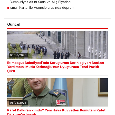
Cumhuriyet Altını Satış ve Alış Fiyatları
İsmail Kartal ile Asensio arasında deprem!
■
Güncel
05/08/2026
Etimesgut Belediyesi’nde Soruşturma Derinleşiyor: Başkan
Yardımcısı Mutlu Kerimoğlu’nun Uyuşturucu Testi Pozitif
Çıktı
05/08/2026
Rafet Dalkıran kimdir? Yeni Hava Kuvvetleri Komutanı Rafet
Dalkıran’ın hayatı