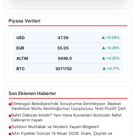
05.08.2026
Rafet Dalkıran kimdir? Yeni Hava
Piyasa Verileri
Kuvvetleri Komutanı Rafet Dalkıran’ın
hayatı
USD
47.59
▲ +0.08%
EUR
55.05
▲ +0.29%
ALTIN
6496.0
▲ +4.25%
BTC
3071762
▲ +0.71%
Son Eklenen Haberler
Etimesgut Belediyesi’nde Soruşturma Derinleşiyor: Başkan
■
Yardımcısı Mutlu Kerimoğlu’nun Uyuşturucu Testi Pozitif Çıktı
Rafet Dalkıran kimdir? Yeni Hava Kuvvetleri Komutanı Rafet
■
Dalkıran’ın hayatı
Outdoor Mutfaklar ve Modern Yaşam Bölgeleri
■
Altın Fiyatları Güncel 14 Nisan 2026: Gram, Çeyrek ve
■