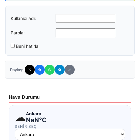
Kullanıcı adı:
Parola:
Beni hatırla
Paylaş:
Hava Durumu
☁
Ankara
NaN°C
ŞEHIR SEÇ