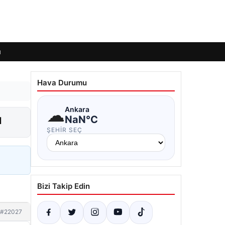
ı
Hava Durumu
☁
Ankara
u
NaN°C
ŞEHIR SEÇ
Bizi Takip Edin
#22027