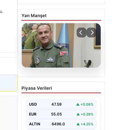
u.
Yan Manşet
05.08.2026
Rafet Dalkıran kimdir?
Piyasa Verileri
Yeni Hava Kuvvetleri
Komutanı Rafet Dalkıran’ın
hayatı
USD
47.59
▲ +0.08%
EUR
55.05
▲ +0.29%
ALTIN
6496.0
▲ +4.25%