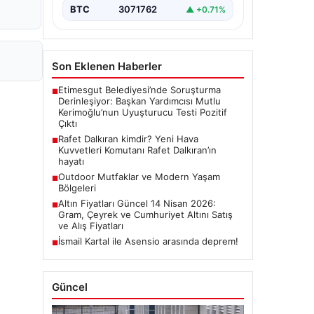
BTC
3071762
▲ +0.71%
Son Eklenen Haberler
Etimesgut Belediyesi’nde Soruşturma
■
Derinleşiyor: Başkan Yardımcısı Mutlu
Kerimoğlu’nun Uyuşturucu Testi Pozitif
Çıktı
Rafet Dalkıran kimdir? Yeni Hava
■
Kuvvetleri Komutanı Rafet Dalkıran’ın
hayatı
Outdoor Mutfaklar ve Modern Yaşam
■
Bölgeleri
Altın Fiyatları Güncel 14 Nisan 2026:
■
Gram, Çeyrek ve Cumhuriyet Altını Satış
ve Alış Fiyatları
İsmail Kartal ile Asensio arasında deprem!
■
Güncel