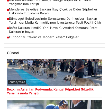
Bozkırın Aslanları Podyumda: Kangal Köpekleri Güzellik
■
Yarışmasında Yarıştı
Menderes Belediye Başkanı İlkay Çiçek ve Diğer Şüpheliler
■
Hakkında Tutuklama Kararı
Etimesgut Belediyesi’nde Soruşturma Derinleşiyor: Başkan
■
Yardımcısı Mutlu Kerimoğlu’nun Uyuşturucu Testi Pozitif Çıktı
Rafet Dalkıran kimdir? Yeni Hava Kuvvetleri Komutanı Rafet
■
Dalkıran’ın hayatı
Outdoor Mutfaklar ve Modern Yaşam Bölgeleri
■
Güncel
08/08/2026
Bozkırın Aslanları Podyumda: Kangal Köpekleri Güzellik
Yarışmasında Yarıştı