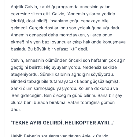
Anjelik Calvin, katıldığı programda annesinin yakın
çevresine sitem etti. Calvin, “Annemin yıllarca yedirip
içirdiği, dost bildiği insanların çoğu cenazeye bile
gelmedi. Gerçek dostları onu son yolculuğuna uğurladı.
Annemin cenazesi daha morgdayken, yıllarca onun
ekmeğini yiyen bazı oyuncular çıkıp hakkında konuşmaya
başladı. Bu büyük bir vefasızlıktı” dedi.
Calvin, annesinin ölümünden önceki son haftanın çok ağır
geçtiğini belirtti: Hiç uyuyamıyordu. Nedensiz şekilde
ateşleniyordu. Sürekli kalbinin ağrıdığını söylüyordu.
Elindeki tabağı bile tutamayacak kadar güçsüzleşmişti.
Sanki ölüm sarhoşluğu yaşıyordu. Koluma dokundu ve
‘Ben gideceğim. Ben öleceğim günü bilirim. Bana bir şey
olursa beni burada bırakma, vatan toprağına gömün’
dedi.
‘TEKNE AYRI GELİRDİ, HELİKOPTER AYRI…’
Habib Babar’ın sorularını yanıtlayan Anjelik Calvin,