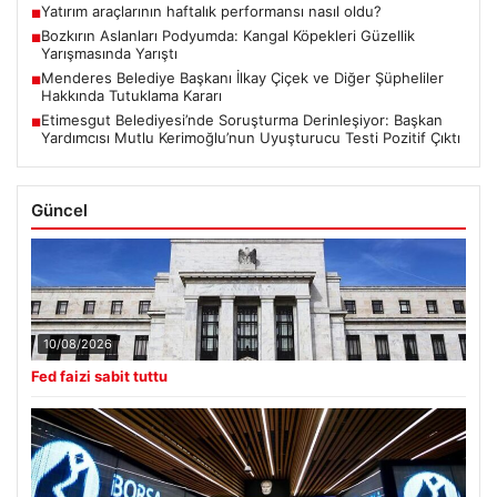
Yatırım araçlarının haftalık performansı nasıl oldu?
■
Bozkırın Aslanları Podyumda: Kangal Köpekleri Güzellik
■
Yarışmasında Yarıştı
Menderes Belediye Başkanı İlkay Çiçek ve Diğer Şüpheliler
■
Hakkında Tutuklama Kararı
Etimesgut Belediyesi’nde Soruşturma Derinleşiyor: Başkan
■
Yardımcısı Mutlu Kerimoğlu’nun Uyuşturucu Testi Pozitif Çıktı
Güncel
10/08/2026
Fed faizi sabit tuttu