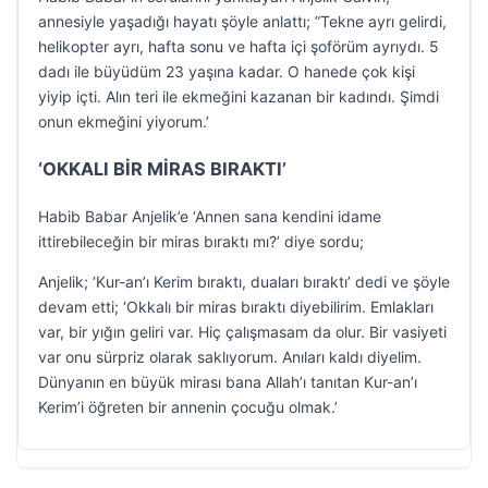
annesiyle yaşadığı hayatı şöyle anlattı; ”Tekne ayrı gelirdi,
helikopter ayrı, hafta sonu ve hafta içi şoförüm ayrıydı. 5
dadı ile büyüdüm 23 yaşına kadar. O hanede çok kişi
yiyip içti. Alın teri ile ekmeğini kazanan bir kadındı. Şimdi
onun ekmeğini yiyorum.’
‘OKKALI BİR MİRAS BIRAKTI’
Habib Babar Anjelik’e ‘Annen sana kendini idame
ittirebileceğin bir miras bıraktı mı?’ diye sordu;
Anjelik; ‘Kur-an’ı Kerim bıraktı, duaları bıraktı’ dedi ve şöyle
devam etti; ‘Okkalı bir miras bıraktı diyebilirim. Emlakları
var, bir yığın geliri var. Hiç çalışmasam da olur. Bir vasiyeti
var onu sürpriz olarak saklıyorum. Anıları kaldı diyelim.
Dünyanın en büyük mirası bana Allah’ı tanıtan Kur-an’ı
Kerim’i öğreten bir annenin çocuğu olmak.’