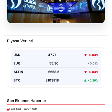
09.08.2026
Yatırım araçlarının haftalık performansı
Piyasa Verileri
nasıl oldu?
{"title": "Yatırım Araçlarının Haftalık Performans
Değerlendirmesi", "content": "Bu hafta finans
USD
47.71
▼ -0.03%
piyasalarında hareketli bir seyir…
EUR
55.30
• 0.01%
ALTIN
6658.5
▼ -0.03%
BTC
3103818
▲ +0.26%
Son Eklenen Haberler
Fed faizi sabit tuttu
■